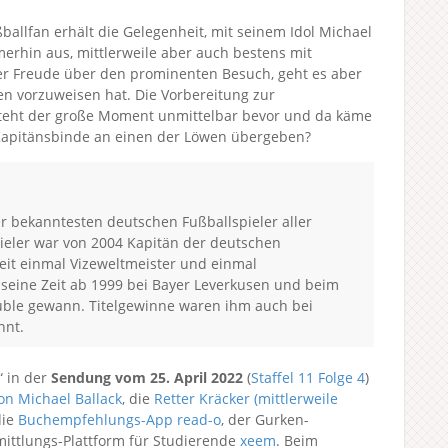
allfan erhält die Gelegenheit, mit seinem Idol Michael
merhin aus, mittlerweile aber auch bestens mit
er Freude über den prominenten Besuch, geht es aber
n vorzuweisen hat. Die Vorbereitung zur
 steht der große Moment unmittelbar bevor und da käme
 Kapitänsbinde an einen der Löwen übergeben?
der bekanntesten deutschen Fußballspieler aller
ieler war von 2004 Kapitän der deutschen
eit einmal Vizeweltmeister und einmal
 seine Zeit ab 1999 bei Bayer Leverkusen und beim
uble gewann. Titelgewinne waren ihm auch bei
nnt.
“ in der
Sendung vom 25. April 2022
(
Staffel 11
Folge 4
)
on Michael Ballack
, die
Retter Kräcker (mittlerweile
die
Buchempfehlungs-App read-o
, der Gurken-
ittlungs-Plattform für Studierende
xeem
. Beim