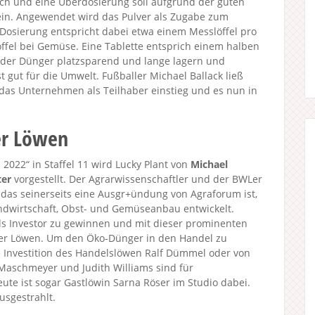
ich und eine Überdosierung soll aufgrund der guten
sein. Angewendet wird das Pulver als Zugabe zum
 Dosierung entspricht dabei etwa einem Messlöffel pro
ffel bei Gemüse. Eine Tablette entsprich einem halben
h der Dünger platzsparend und lange lagern und
 gut für die Umwelt. Fußballer Michael Ballack ließ
n das Unternehmen als Teilhaber einstieg und es nun in
er Löwen
022“ in Staffel 11 wird Lucky Plant von
Michael
ter
vorgestellt. Der Agrarwissenschaftler und der BWLer
as seinerseits eine Ausgr+ündung von Agraforum ist,
Landwirtschaft, Obst- und Gemüseanbau entwickelt.
ls Investor zu gewinnen und mit dieser prominenten
der Löwen. Um den Öko-Dünger in den Handel zu
e Investition des Handelslöwen Ralf Dümmel oder von
Maschmeyer und Judith Williams sind für
e ist sogar Gastlöwin Sarna Röser im Studio dabei.
usgestrahlt.