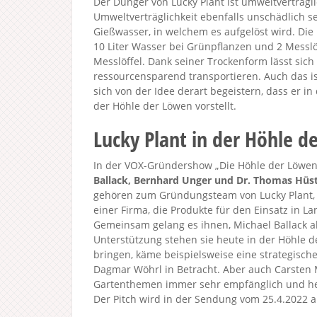
Der Dünger von Lucky Plant ist umweltverträgl
Umweltverträglichkeit ebenfalls unschädlich 
Gießwasser, in welchem es aufgelöst wird. Die
10 Liter Wasser bei Grünpflanzen und 2 Messlö
Messlöffel. Dank seiner Trockenform lässt sic
ressourcensparend transportieren. Auch das ist
sich von der Idee derart begeistern, dass er i
der Höhle der Löwen vorstellt.
Lucky Plant in der Höhle d
In der VOX-Gründershow „Die Höhle der Löwen 2
Ballack, Bernhard Unger und Dr. Thomas Hüs
gehören zum Gründungsteam von Lucky Plant, d
einer Firma, die Produkte für den Einsatz in 
Gemeinsam gelang es ihnen, Michael Ballack a
Unterstützung stehen sie heute in der Höhle 
bringen, käme beispielsweise eine strategisch
Dagmar Wöhrl in Betracht. Aber auch Carsten 
Gartenthemen immer sehr empfänglich und heut
Der Pitch wird in der Sendung vom 25.4.2022 a