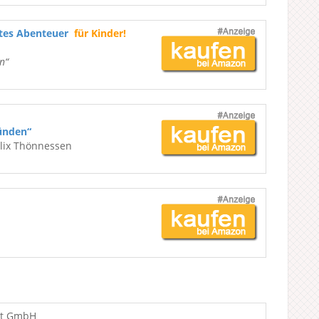
ßtes Abenteuer
für Kinder!
n“
ünden“
elix Thönnessen
nt GmbH