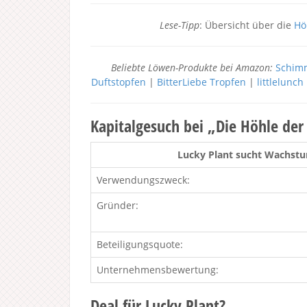
Lese-Tipp
: Übersicht über die
Hö
Beliebte Löwen-Produkte bei Amazon:
Schimm
Duftstopfen
|
BitterLiebe Tropfen
|
littlelunc
Kapitalgesuch bei „Die Höhle de
Lucky Plant sucht Wachstu
Verwendungszweck:
Gründer:
Beteiligungsquote:
Unternehmensbewertung:
Deal für Lucky Plant?