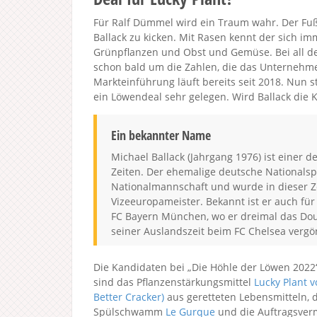
Für Ralf Dümmel wird ein Traum wahr. Der Fußb
Ballack zu kicken. Mit Rasen kennt der sich im
Grünpflanzen und Obst und Gemüse. Bei all d
schon bald um die Zahlen, die das Unternehme
Markteinführung läuft bereits seit 2018. Nun
ein Löwendeal sehr gelegen. Wird Ballack die
Ein bekannter Name
Michael Ballack (Jahrgang 1976) ist einer 
Zeiten. Der ehemalige deutsche Nationalsp
Nationalmannschaft und wurde in dieser Z
Vizeeuropameister. Bekannt ist er auch für
FC Bayern München, wo er dreimal das Do
seiner Auslandszeit beim FC Chelsea vergö
Die Kandidaten bei „Die Höhle der Löwen 2022
sind das Pflanzenstärkungsmittel
Lucky Plant v
Better Cracker)
aus geretteten Lebensmitteln, 
Spülschwamm
Le Gurque
und die Auftragsverm