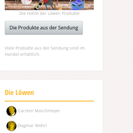
Die Höhle der Löwen Produkte
Die Produkte aus der Sendung
Viele Produkte aus der Sendung sind im
Handel erhältlich.
Die Löwen
Carsten Maschmeyer
Dagmar Wöhrl