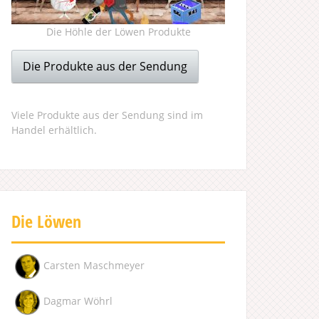
Die Höhle der Löwen Produkte
Die Produkte aus der Sendung
Viele Produkte aus der Sendung sind im
Handel erhältlich.
Die Löwen
Carsten Maschmeyer
Dagmar Wöhrl