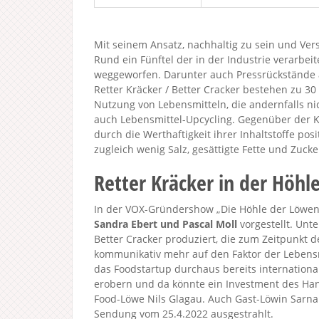
Mit seinem Ansatz, nachhaltig zu sein und Ver
Rund ein Fünftel der in der Industrie verarbei
weggeworfen. Darunter auch Pressrückstände a
Retter Kräcker / Better Cracker bestehen zu 30
Nutzung von Lebensmitteln, die andernfalls n
auch Lebensmittel-Upcycling. Gegenüber der K
durch die Werthaftigkeit ihrer Inhaltstoffe posi
zugleich wenig Salz, gesättigte Fette und Zucke
Retter Kräcker in der Höhl
In der VOX-Gründershow „Die Höhle der Löwen 2
Sandra Ebert und Pascal Moll
vorgestellt. Unte
Better Cracker produziert, die zum Zeitpunkt d
kommunikativ mehr auf den Faktor der Lebensm
das Foodstartup durchaus bereits international
erobern und da könnte ein Investment des Han
Food-Löwe Nils Glagau. Auch Gast-Löwin Sarna R
Sendung vom 25.4.2022 ausgestrahlt.