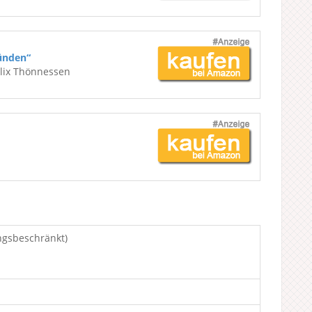
ünden“
elix Thönnessen
ngsbeschränkt)