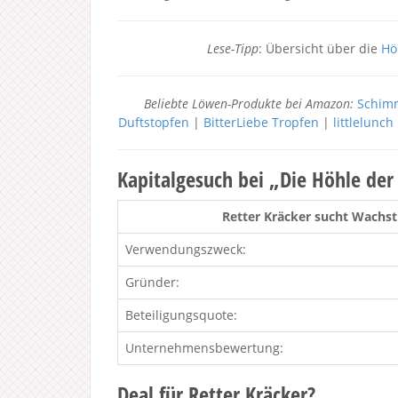
Lese-Tipp
: Übersicht über die
Hö
Beliebte Löwen-Produkte bei Amazon:
Schimm
Duftstopfen
|
BitterLiebe Tropfen
|
littlelunc
Kapitalgesuch bei „Die Höhle de
Retter Kräcker sucht Wachst
Verwendungszweck:
Gründer:
Beteiligungsquote:
Unternehmensbewertung:
Deal für Retter Kräcker?