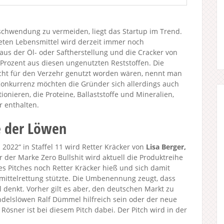
schwendung zu vermeiden, liegt das Startup im Trend.
teten Lebensmittel wird derzeit immer noch
us der Öl- oder Saftherstellung und die Cracker von
 Prozent aus diesen ungenutzten Reststoffen. Die
icht für den Verzehr genutzt worden wären, nennt man
onkurrenz möchten die Gründer sich allerdings auch
tionieren, die Proteine, Ballaststoffe und Mineralien,
r enthalten.
e der Löwen
022“ in Staffel 11 wird Retter Kräcker von
Lisa Berger,
r der Marke Zero Bullshit wird aktuell die Produktreihe
es Pitches noch Retter Kräcker hieß und sich damit
ittelrettung stützte. Die Umbenennung zeugt, dass
 denkt. Vorher gilt es aber, den deutschen Markt zu
delslöwen Ralf Dümmel hilfreich sein oder der neue
ösner ist bei diesem Pitch dabei. Der Pitch wird in der