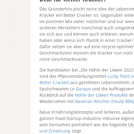
Das Gründertrio pitcht seine Idee der Lebensm
Kräcker ein Better Cracker ist: Gegenüber vie
im positiven Mix vieler nützlicher und nur we
anderen Herstellern manchmal auch umgedreht
sie sich aus und können auch erklären, warum
haben oder wieso sich Plastik in einer Cracke
Dafür setzen sie aber auf eine recycle-optimie
Geschmackstest müssen die Kräcker nun noch 
reine Geschmackssacke.
Die Kandidaten bei „Die Höhle der Löwen 2022
sind das Pflanzenstärkungsmittel
Lucky Plant v
Better Cracker)
aus geretteten Lebensmitteln, 
Spülschwamm
Le Gurque
und die Auftragsverm
Rückblick auf die
Höhle der Löwen Produkte
de
Wiedersehen mit
Bavarian Rescher (heute BBQ
Neue Ernährungskonzepte und leckeres, außer
ganzen Food-Startup-Industrie inklusive eige
vom Fernsehen porträtiert wie die folgende Ü
und Ernährung
zeigt.