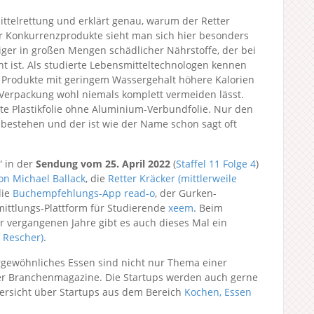
ittelrettung und erklärt genau, warum der Retter
ler Konkurrenzprodukte sieht man sich hier besonders
niger in großen Mengen schädlicher Nährstoffe, der bei
 ist. Als studierte Lebensmitteltechnologen kennen
 Produkte mit geringem Wassergehalt höhere Kalorien
r-Verpackung wohl niemals komplett vermeiden lässt.
rte Plastikfolie ohne Aluminium-Verbundfolie. Nur den
bestehen und der ist wie der Name schon sagt oft
“ in der
Sendung vom 25. April 2022
(
Staffel 11
Folge 4
)
on Michael Ballack
, die
Retter Kräcker (mittlerweile
die
Buchempfehlungs-App read-o
, der Gurken-
ittlungs-Plattform für Studierende
xeem
. Beim
r vergangenen Jahre gibt es auch dieses Mal ein
 Rescher)
.
gewöhnliches Essen sind nicht nur Thema einer
ner Branchenmagazine. Die Startups werden auch gerne
bersicht über Startups aus dem Bereich
Kochen, Essen