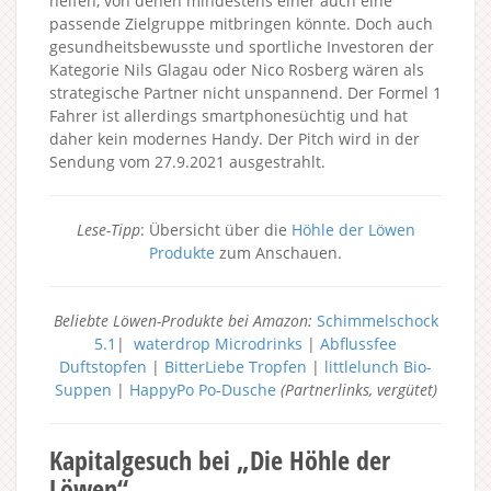
helfen, von denen mindestens einer auch eine
passende Zielgruppe mitbringen könnte. Doch auch
gesundheitsbewusste und sportliche Investoren der
Kategorie Nils Glagau oder Nico Rosberg wären als
strategische Partner nicht unspannend. Der Formel 1
Fahrer ist allerdings smartphonesüchtig und hat
daher kein modernes Handy. Der Pitch wird in der
Sendung vom 27.9.2021 ausgestrahlt.
Lese-Tipp
: Übersicht über die
Höhle der Löwen
Produkte
zum Anschauen.
Beliebte Löwen-Produkte bei Amazon:
Schimmelschock
5.1
|
waterdrop Microdrinks
|
Abflussfee
Duftstopfen
|
BitterLiebe Tropfen
|
littlelunch Bio-
Suppen
|
HappyPo Po-Dusche
(Partnerlinks, vergütet)
Kapitalgesuch bei „Die Höhle der
Löwen“