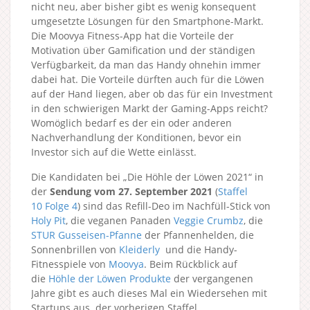
nicht neu, aber bisher gibt es wenig konsequent
umgesetzte Lösungen für den Smartphone-Markt.
Die Moovya Fitness-App hat die Vorteile der
Motivation über Gamification und der ständigen
Verfügbarkeit, da man das Handy ohnehin immer
dabei hat. Die Vorteile dürften auch für die Löwen
auf der Hand liegen, aber ob das für ein Investment
in den schwierigen Markt der Gaming-Apps reicht?
Womöglich bedarf es der ein oder anderen
Nachverhandlung der Konditionen, bevor ein
Investor sich auf die Wette einlässt.
Die Kandidaten bei „Die Höhle der Löwen 2021“ in
der
Sendung vom 27. September 2021
(
Staffel
10
Folge 4
) sind das Refill-Deo im Nachfüll-Stick von
Holy Pit
, die veganen Panaden
Veggie Crumbz
, die
STUR Gusseisen-Pfanne
der Pfannenhelden, die
Sonnenbrillen von
Kleiderly
und die Handy-
Fitnesspiele von
Moovya
. Beim Rückblick auf
die
Höhle der Löwen Produkte
der vergangenen
Jahre gibt es auch dieses Mal ein Wiedersehen mit
Startups aus der vorherigen Staffel.