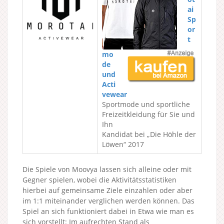
ai
Sp
or
t
mo
de
und
Acti
vewear
Sportmode und sportliche
Freizeitkleidung für Sie und
Ihn
Kandidat bei „Die Höhle der
Löwen“ 2017
Die Spiele von Moovya lassen sich alleine oder mit
Gegner spielen, wobei die Aktivitätsstatistiken
hierbei auf gemeinsame Ziele einzahlen oder aber
im 1:1 miteinander verglichen werden können. Das
Spiel an sich funktioniert dabei in Etwa wie man es
sich vorstellt: Im aufrechten Stand als