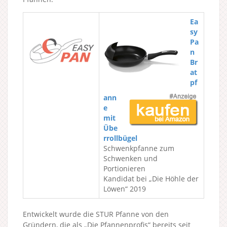
Ea
sy
Pa
n
Br
at
pf
ann
e
mit
Übe
rrollbügel
Schwenkpfanne zum
Schwenken und
Portionieren
Kandidat bei „Die Höhle der
Löwen“ 2019
Entwickelt wurde die STUR Pfanne von den
Gründern, die als „Die Pfannenprofis“ bereits seit