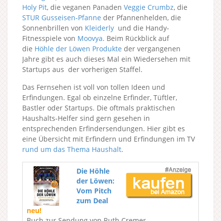
Holy Pit
, die veganen Panaden
Veggie Crumbz
, die
STUR Gusseisen-Pfanne
der Pfannenhelden, die
Sonnenbrillen von
Kleiderly
und die Handy-
Fitnesspiele von
Moovya
. Beim Rückblick auf
die
Höhle der Löwen Produkte
der vergangenen
Jahre gibt es auch dieses Mal ein Wiedersehen mit
Startups aus der vorherigen Staffel.
Das Fernsehen ist voll von tollen Ideen und
Erfindungen. Egal ob einzelne Erfinder, Tüftler,
Bastler oder Startups. Die oftmals praktischen
Haushalts-Helfer sind gern gesehen in
entsprechenden Erfindersendungen. Hier gibt es
eine Übersicht mit Erfindern und Erfindungen im TV
rund um das Thema Haushalt
.
Die Höhle
der Löwen:
Vom Pitch
zum Deal
neu!
Buch zur Sendung von Ruth Cremer