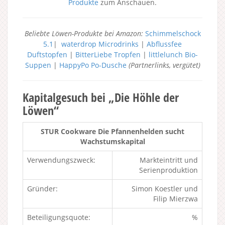
Produkte
zum Anschauen.
Beliebte Löwen-Produkte bei Amazon:
Schimmelschock
5.1
|
waterdrop Microdrinks
|
Abflussfee
Duftstopfen
|
BitterLiebe Tropfen
|
littlelunch Bio-
Suppen
|
HappyPo Po-Dusche
(Partnerlinks, vergütet)
Kapitalgesuch bei „Die Höhle der
Löwen“
STUR Cookware Die Pfannenhelden sucht
Wachstumskapital
Verwendungszweck:
Markteintritt und
Serienproduktion
Gründer:
Simon Koestler und
Filip Mierzwa
Beteiligungsquote:
%