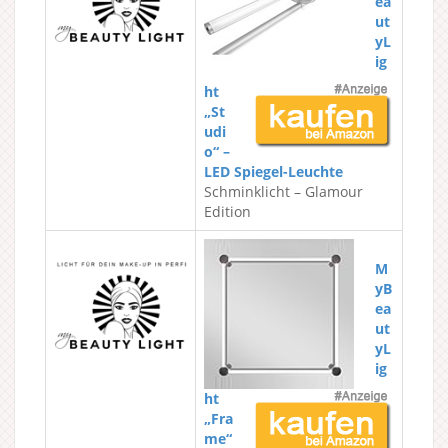
ea
ut
yL
ig
ht
„St
udi
o“ –
LED Spiegel-Leuchte
Schminklicht – Glamour
Edition
M
yB
ea
ut
yL
ig
ht
„Fra
me“