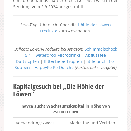
eine breite Kundschaft erreicht. Der Pitch wird in der
Sendung vom 2.9.2024 ausgestrahlt.
Lese-Tipp
: Übersicht über die
Höhle der Löwen
Produkte
zum Anschauen.
Beliebte Löwen-Produkte bei Amazon:
Schimmelschock
5.1
|
waterdrop Microdrinks
|
Abflussfee
Duftstopfen
|
BitterLiebe Tropfen
|
littlelunch Bio-
Suppen
|
HappyPo Po-Dusche
(Partnerlinks, vergütet)
Kapitalgesuch bei „Die Höhle der
Löwen“
nayca sucht Wachstumskapital in Höhe von
250.000 Euro
Verwendungszweck:
Marketing und Vertrieb