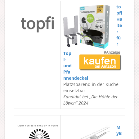
to
pfi
Ha
lte
r
fü
r
Top
f-
und
Pfa
nnendeckel
Platzsparend in der Küche
einsetzbar
Kandidat bei „Die Höhle der
Löwen“ 2024
M
yB