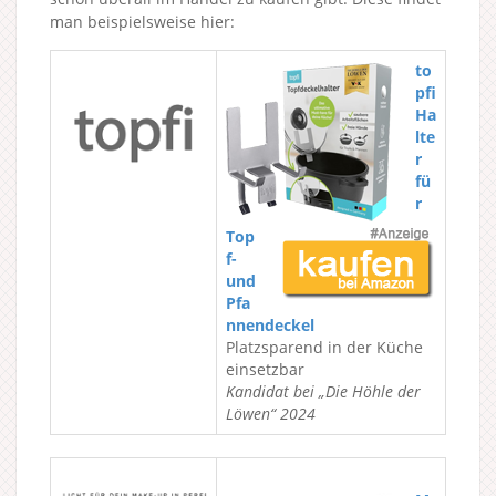
man beispielsweise hier:
to
pfi
Ha
lte
r
fü
r
Top
f-
und
Pfa
nnendeckel
Platzsparend in der Küche
einsetzbar
Kandidat bei „Die Höhle der
Löwen“ 2024