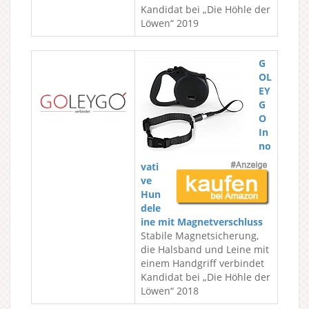
Kandidat bei „Die Höhle der
Löwen“ 2019
G
OL
EY
G
O
In
no
vati
ve
Hun
dele
ine mit Magnetverschluss
Stabile Magnetsicherung,
die Halsband und Leine mit
einem Handgriff verbindet
Kandidat bei „Die Höhle der
Löwen“ 2018