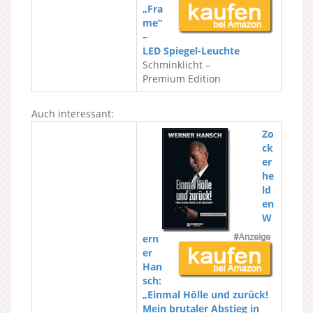
„Fra
me“
–
LED Spiegel-Leuchte
Schminklicht –
Premium Edition
Auch interessant:
Zo
ck
er
he
ld
en
W
ern
er
Han
sch:
„Einmal Hölle und zurück!
Mein brutaler Abstieg in