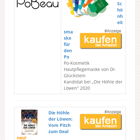
Sc
hö
nh
eit
sma
ske
für
den
Po
Po-Kosmetik
Hautpflegemaske von Dr.
Glückstein
Kandidat bei „Die Höhle der
Löwen“ 2020
Die Höhle
der Löwen:
Vom Pitch
zum Deal
neu!