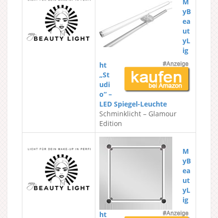
M
yB
ea
ut
yL
ig
ht
„St
udi
o“ –
LED Spiegel-Leuchte
Schminklicht – Glamour
Edition
M
yB
ea
ut
yL
ig
ht