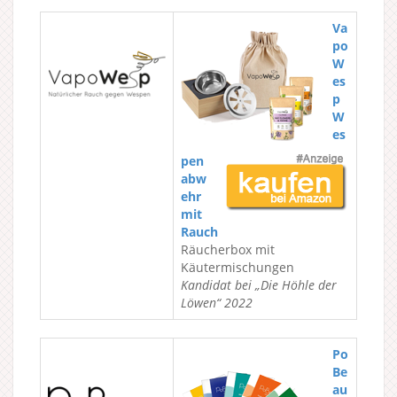
Va
po
W
es
p
W
es
pen
abw
ehr
mit
Rauch
Räucherbox mit
Käutermischungen
Kandidat bei „Die Höhle der
Löwen“ 2022
Po
Be
au