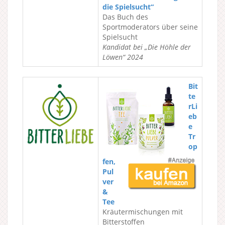
die Spielsucht“
Das Buch des
Sportmoderators über seine
Spielsucht
Kandidat bei „Die Höhle der
Löwen“ 2024
Bit
te
rLi
eb
e
Tr
op
fen,
Pul
ver
&
Tee
Kräutermischungen mit
Bitterstoffen