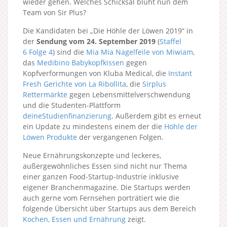
wieder gehen. Welches Schicksal blüht nun dem
Team von Sir Plus?
Die Kandidaten bei „Die Höhle der Löwen 2019“ in
der
Sendung vom 24. September 2019
(
Staffel
6
Folge 4
) sind die
Mia Mia Nagelfeile von Miwiam
,
das
Medibino Babykopfkissen
gegen
Kopfverformungen von Kluba Medical, die
Instant
Fresh Gerichte von La Ribollita
, die
Sirplus
Rettermärkte
gegen Lebensmittelverschwendung
und die Studenten-Plattform
deineStudienfinanzierung
. Außerdem gibt es erneut
ein Update zu mindestens einem der die
Höhle der
Löwen Produkte
der vergangenen Folgen.
Neue Ernährungskonzepte und leckeres,
außergewöhnliches Essen sind nicht nur Thema
einer ganzen Food-Startup-Industrie inklusive
eigener Branchenmagazine. Die Startups werden
auch gerne vom Fernsehen porträtiert wie die
folgende Übersicht über Startups aus dem Bereich
Kochen, Essen und Ernährung
zeigt.