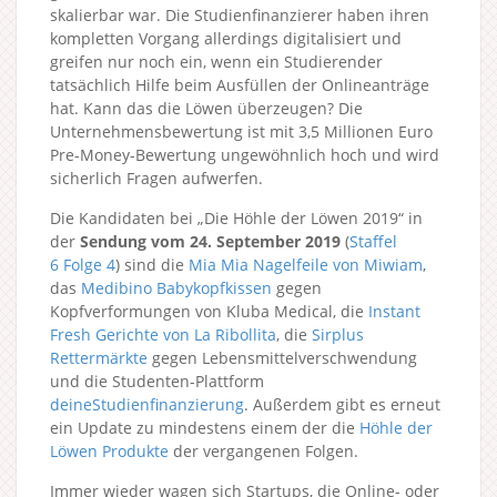
skalierbar war. Die Studienfinanzierer haben ihren
kompletten Vorgang allerdings digitalisiert und
greifen nur noch ein, wenn ein Studierender
tatsächlich Hilfe beim Ausfüllen der Onlineanträge
hat. Kann das die Löwen überzeugen? Die
Unternehmensbewertung ist mit 3,5 Millionen Euro
Pre-Money-Bewertung ungewöhnlich hoch und wird
sicherlich Fragen aufwerfen.
Die Kandidaten bei „Die Höhle der Löwen 2019“ in
der
Sendung vom 24. September 2019
(
Staffel
6
Folge 4
) sind die
Mia Mia Nagelfeile von Miwiam
,
das
Medibino Babykopfkissen
gegen
Kopfverformungen von Kluba Medical, die
Instant
Fresh Gerichte von La Ribollita
, die
Sirplus
Rettermärkte
gegen Lebensmittelverschwendung
und die Studenten-Plattform
deineStudienfinanzierung
. Außerdem gibt es erneut
ein Update zu mindestens einem der die
Höhle der
Löwen Produkte
der vergangenen Folgen.
Immer wieder wagen sich Startups, die Online- oder