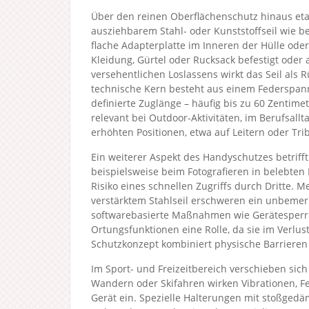
Über den reinen Oberflächenschutz hinaus et
ausziehbarem Stahl- oder Kunststoffseil wie b
flache Adapterplatte im Inneren der Hülle oder
Kleidung, Gürtel oder Rucksack befestigt oder 
versehentlichen Loslassens wirkt das Seil als 
technische Kern besteht aus einem Federspa
definierte Zuglänge – häufig bis zu 60 Zentime
relevant bei Outdoor-Aktivitäten, im Berufsal
erhöhten Positionen, etwa auf Leitern oder Tri
Ein weiterer Aspekt des Handyschutzes betrifft
beispielsweise beim Fotografieren in belebten
Risiko eines schnellen Zugriffs durch Dritte.
verstärktem Stahlseil erschweren ein unbemer
softwarebasierte Maßnahmen wie Gerätesperre
Ortungsfunktionen eine Rolle, da sie im Verlust
Schutzkonzept kombiniert physische Barrieren
Im Sport- und Freizeitbereich verschieben si
Wandern oder Skifahren wirken Vibrationen, 
Gerät ein. Spezielle Halterungen mit stoßge