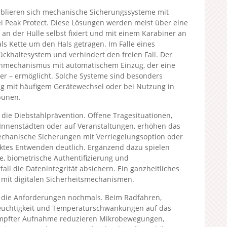
ablieren sich mechanische Sicherungssysteme mit
ei Peak Protect. Diese Lösungen werden meist über eine
 an der Hülle selbst fixiert und mit einem Karabiner an
als Kette um den Hals getragen. Im Falle eines
Rückhaltesystem und verhindert den freien Fall. Der
nnmechanismus mit automatischem Einzug, der eine
ter – ermöglicht. Solche Systeme sind besonders
ltag mit häufigem Gerätewechsel oder bei Nutzung in
bünen.
 die Diebstahlprävention. Offene Tragesituationen,
 Innenstädten oder auf Veranstaltungen, erhöhen das
 Mechanische Sicherungen mit Verriegelungsoption oder
ktes Entwenden deutlich. Ergänzend dazu spielen
, biometrische Authentifizierung und
fall die Datenintegrität absichern. Ein ganzheitliches
 mit digitalen Sicherheitsmechanismen.
ch die Anforderungen nochmals. Beim Radfahren,
Feuchtigkeit und Temperaturschwankungen auf das
dämpfter Aufnahme reduzieren Mikrobewegungen,