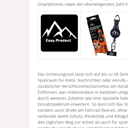
Smartphones sowie der überwiegenden Zahl ha
Das Sicherungsseil lässt sich auf bis zu 60 Z
Spielraum für Fotos, Nachrichten oder Anrufe, 
zusätzlicher Verschlussmechanismus am Karabi
Entfernen, was insbesondere in belebten Umge
durch weiteres Zubehör wie eine spezielle Fa
Einsatzspektrum erweitern. So lässt sich das 
sondern auch direkt am Fahrrad fixieren, ohne
verbindet damit Schutz, Flexibilität und Allta
den täglichen Weg zur Arbeit als auch für sport