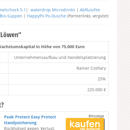
elschock 5.1
|
waterdrop Microdrinks
|
Abflussfee
h Bio-Suppen
|
HappyPo Po-Dusche
(Partnerlinks, vergütet)
r Löwen“
Wachstumskapital in Höhe von 75.000 Euro
Unternehmensaufbau und Handelsplatzierung
Rainer Czellary
25%
225.000 €
t?
Peak Protect Easy Protect
Handysicherung
Rückholseil gegen Verlust,