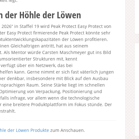
it legt.
in der Höhle der Löwen
026“ in Staffel 19 wird Peak Protect Easy Protect von
nter Easy Protect firmierende Peak Protect könnte sehr
tuktentwicklungskapazitäten der Löwen profitieren.
inen Gleichaltrigen antritt, hat aus seinem
 Als Mentor würde Carsten Maschmeyer gut ins Bild
msorientierter Strukturen mit, kennt
rfügt über ein Netzwerk, das bei
helfen kann. Gerne nimmt er sich fast väterlich jungen
er denkbar, insbesondere mit Blick auf den Ausbau
hsprachigen Raum. Seine Stärke liegt im schnellen
Optimierung von Verpackung, Positionierung und
lls infrage, vor allem wenn die technologische
 eine breitere Produktplattform im Fokus stünde. Der
strahlt.
hle der Löwen Produkte
zum Anschauen.