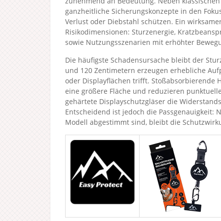
zunehmend an Bedeutung. Neben klassischen S
ganzheitliche Sicherungskonzepte in den Foku
Verlust oder Diebstahl schützen. Ein wirksam
Risikodimensionen: Sturzenergie, Kratzbeanspr
sowie Nutzungsszenarien mit erhöhter Beweg
Die häufigste Schadensursache bleibt der Stur
und 120 Zentimetern erzeugen erhebliche Aufp
oder Displayflächen trifft. Stoßabsorbierende H
eine größere Fläche und reduzieren punktuell
gehärtete Displayschutzgläser die Widerstands
Entscheidend ist jedoch die Passgenauigkeit: 
Modell abgestimmt sind, bleibt die Schutzwirku