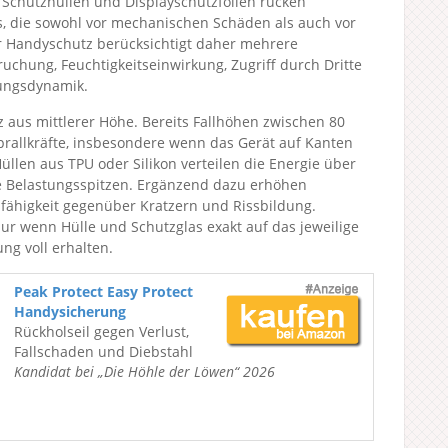
chutzhüllen und Displayschutzfolien rücken
s, die sowohl vor mechanischen Schäden als auch vor
er Handyschutz berücksichtigt daher mehrere
uchung, Feuchtigkeitseinwirkung, Zugriff durch Dritte
ungsdynamik.
z aus mittlerer Höhe. Bereits Fallhöhen zwischen 80
rallkräfte, insbesondere wenn das Gerät auf Kanten
üllen aus TPU oder Silikon verteilen die Energie über
e Belastungsspitzen. Ergänzend dazu erhöhen
fähigkeit gegenüber Kratzern und Rissbildung.
Nur wenn Hülle und Schutzglas exakt auf das jeweilige
ng voll erhalten.
Peak Protect Easy Protect
Handysicherung
Rückholseil gegen Verlust,
Fallschaden und Diebstahl
Kandidat bei „Die Höhle der Löwen“ 2026