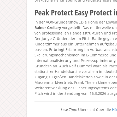
praktische Handhabung und Widerstandsfähigke
Peak Protect Easy Protect 
In der VOX-Gründershow „Die Höhle der Löwen 2
Rainer Czellary
vorgestellt. Das mittlerweile u
von professionellen Handelsstrukturen und Pro
Der junge Gründer, der im Pitch-Battle gegen e
Kinderzimmer aus ein Unternehmen aufgebaut.
passen. Er bringt Erfahrung im Aufbau wachstu
Skalierungsmechanismen im E-Commerce und ve
Internationalisierung und Prozessoptimierung 
Gründern an. Auch Ralf Dümmel wäre als Partn
stationärer Handelskanäle vor allem im deutsc
Zugang zu großen Handelsketten sowie in der 
Massenmarktvertrieb. Frank Thelen käme ebenfa
Weiterentwicklung des Sicherungssystems oder
Pitch wird in der Sendung vom 16.3.2026 ausge
Lese-Tipp
: Übersicht über die
Hö