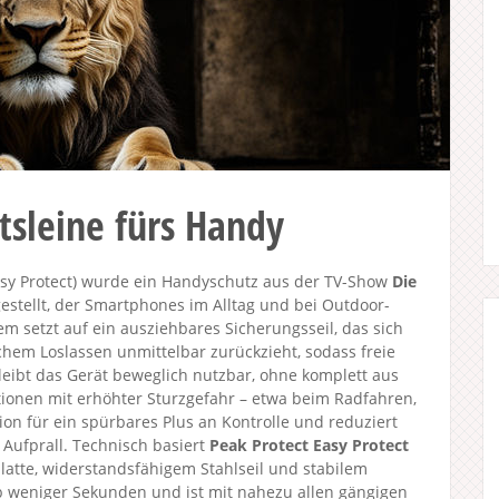
tsleine fürs Handy
Easy Protect) wurde ein Handyschutz aus der TV-Show
Die
stellt, der Smartphones im Alltag und bei Outdoor-
tem setzt auf ein ausziehbares Sicherungsseil, das sich
chem Loslassen unmittelbar zurückzieht, sodass freie
eibt das Gerät beweglich nutzbar, ohne komplett aus
ionen mit erhöhter Sturzgefahr – etwa beim Radfahren,
on für ein spürbares Plus an Kontrolle und reduziert
Aufprall. Technisch basiert
Peak Protect Easy Protect
latte, widerstandsfähigem Stahlseil und stabilem
b weniger Sekunden und ist mit nahezu allen gängigen