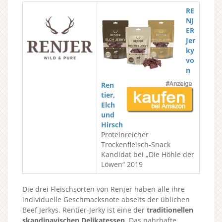
RE
NJ
ER
Jer
ky
vo
n
Ren
tier,
Elch
und
Hirsch
Proteinreicher
Trockenfleisch-Snack
Kandidat bei „Die Höhle der
Löwen“ 2019
Die drei Fleischsorten von Renjer haben alle ihre
individuelle Geschmacksnote abseits der üblichen
Beef Jerkys. Rentier-Jerky ist eine der
traditionellen
skandinavischen Delikatessen
. Das nahrhafte