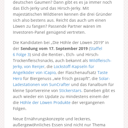
deutschen Gaumen? Dann gibt es es ja immer noch
das Elch-Jerky und das Hirsch-Jerky. Mit
majestätischen Wildtieren kennen die drei Gründer
sich also bestens aus. Reicht das auch um einen
Löwen zu fangen? Passende Partner wären im
Investoren-Panel genügend vertreten.
Die Kandidaten bei „Die Höhle der Löwen 2019“ in
der
Sendung vom 17. September 2019
(
Staffel
6
Folge 3
) sind die Rentier-, Elch- und Hirsch-
Trockenfleischsnacks, auch bekannt als
Wildfleisch-
Jerky, von Renjer
, die
Lockstoff-Kapseln für
Angelköder von iCapio
, der Flaschenaufsatz
Taste
Hero
für Biergenuss „wie frisch gezapft“, die
Solar-
Ladestationen von SunCrafter
und das Fanalbum für
kleine Sportvereine von
Stickerstars
. Daneben gibt es
auch wieder ein Update zu mindestens einem der
die
Höhle der Löwen Produkte
der vergangenen
Folgen.
Neue Ernährungskonzepte und leckeres,
außergewöhnliches Essen sind nicht nur Thema