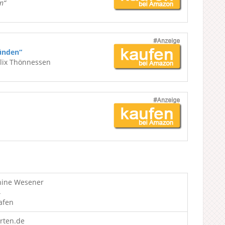
n“
ünden“
elix Thönnessen
anine Wesener
4
afen
rten.de