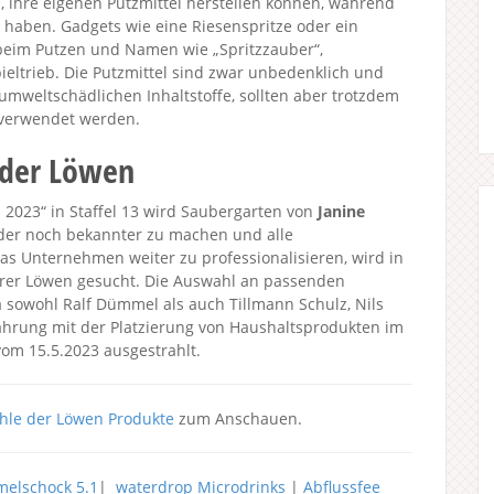
 ihre eigenen Putzmittel herstellen können, während
 haben. Gadgets wie eine Riesenspritze oder ein
im Putzen und Namen wie „Spritzzauber“,
ieltrieb. Die Putzmittel sind zwar unbedenklich und
umweltschädlichen Inhaltstoffe, sollten aber trotzdem
 verwendet werden.
 der Löwen
2023“ in Staffel 13 wird Saubergarten von
Janine
inder noch bekannter zu machen und alle
as Unternehmen weiter zu professionalisieren, wird in
erer Löwen gesucht. Die Auswahl an passenden
da sowohl Ralf Dümmel als auch Tillmann Schulz, Nils
ahrung mit der Platzierung von Haushaltsprodukten im
om 15.5.2023 ausgestrahlt.
hle der Löwen Produkte
zum Anschauen.
elschock 5.1
|
waterdrop Microdrinks
|
Abflussfee