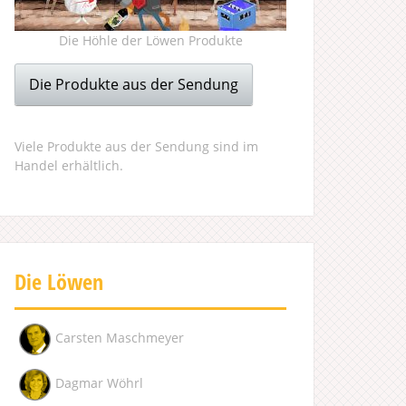
Die Höhle der Löwen Produkte
Die Produkte aus der Sendung
Viele Produkte aus der Sendung sind im
Handel erhältlich.
Die Löwen
Carsten Maschmeyer
Dagmar Wöhrl