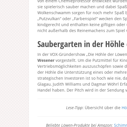
von einem Chemieprofessor entwickelt wurden,
sie spielerisch sauber machen und dabei Spaß
Wolkenschwamm sorgen für noch mehr Spaß be
„Putzvulkan“ oder „Farbenspiel“ wecken den Sp
kindgerecht und enthalten keine giftigen oder 
nicht außerhalb des Reinemachens zum Spiel
Saubergarten in der Höhle
In der VOX-Gründershow „Die Höhle der Löwen 
Wesener
vorgestellt. Um die Putzmittel für K
Vertriebsmöglichkeiten auszuschöpfen sowie d
der Höhle die Unterstützung eines oder mehr
strategischen Investoren ist so hoch wie nie, 
Glagau, Judith Williams und Dagmar Wöhrl Erf
Handel haben. Der Pitch wird in der Sendung v
Lese-Tipp
: Übersicht über die
Hö
Beliebte Löwen-Produkte bei Amazon:
Schimm