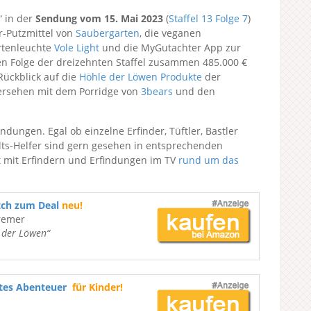
“ in der
Sendung vom 15. Mai 2023
(
Staffel 13
Folge 7
)
er-Putzmittel von
Saubergarten
, die veganen
artenleuchte
Vole Light
und die MyGutachter App zur
ten Folge der dreizehnten Staffel zusammen 485.000 €
Rückblick auf die
Höhle der Löwen Produkte
der
dersehen mit dem Porridge von
3bears
und den
indungen. Egal ob einzelne Erfinder, Tüftler, Bastler
lts-Helfer sind gern gesehen in entsprechenden
t mit Erfindern und Erfindungen im TV
rund um das
tch zum Deal
neu!
remer
e der Löwen“
ßtes Abenteuer
für Kinder!