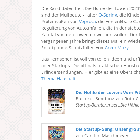
Die Kandidaten bei „Die Höhle der Löwen 2023
sind der Müllbeutel-Halter
O-Spring
, die Kind
Proteinsoßen von
Veprosa
, die versenkbare G
Regulierung von Autounfällen, die in der sieb
Kapital von den Löwen einwerben wollen. Der 
vergangenen Jahre bringt dieses Mal ein Wie
Smartphone-Schutzfolien von
GreenMnky
.
Das Fernsehen ist voll von tollen Ideen und Erf
oder Startups. Die oftmals praktischen Hausha
Erfindersendungen. Hier gibt es eine Übersich
Thema Haushalt
.
Die Höhle der Löwen: Vom Pi
Buch zur Sendung von Ruth C
Startup-Beraterin bei „Die Höhl
Die Startup-Gang: Unser grö
von Carsten Maschmeyer