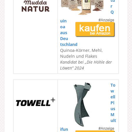
tu
r
Q
uin
oa
aus
Deu
tschland
Quinoa-Körner, Mehl,
Nudeln und Flakes
Kandidat bei „Die Höhle der
Löwen“ 2024
To
w
ell
Pl
us
M
ult
ifun