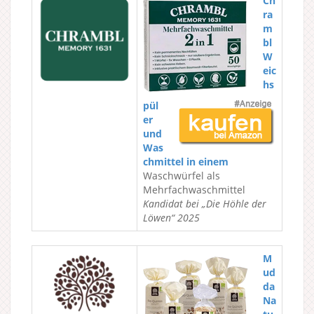
Ch
ra
m
bl
W
eic
hs
pül
er
und
Was
chmittel in einem
Waschwürfel als
Mehrfachwaschmittel
Kandidat bei „Die Höhle der
Löwen“ 2025
M
ud
da
Na