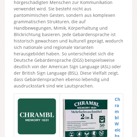
hörgeschädigten Menschen zur Kommunikation
verwendet wird. Sie besteht nicht aus
pantomimischen Gesten, sondern aus komplexen
grammatischen Strukturen, die auf
Handbewegungen, Mimik, Körperhaltung und
Blickrichtung basieren. Jede Gebärdensprache ist
historisch gewachsen und kulturell geprägt, wodurch
sich nationale und regionale Varianten
herausgebildet haben. So unterscheidet sich die
Deutsche Gebärdensprache (DGS) beispielsweise
deutlich von der American Sign Language (ASL) oder
der British Sign Language (BSL). Diese Vielfalt zeigt,
dass Gebärdensprachen ebenso lebendig und
ausdrucksstark sind wie Lautsprachen.
Ch
ra
m
bl
W
eic
hs