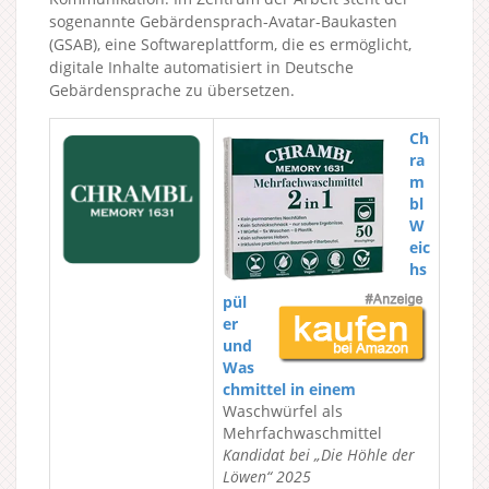
sogenannte Gebärdensprach-Avatar-Baukasten
(GSAB), eine Softwareplattform, die es ermöglicht,
digitale Inhalte automatisiert in Deutsche
Gebärdensprache zu übersetzen.
Ch
ra
m
bl
W
eic
hs
pül
er
und
Was
chmittel in einem
Waschwürfel als
Mehrfachwaschmittel
Kandidat bei „Die Höhle der
Löwen“ 2025