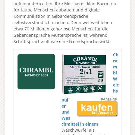
aufeinandertreffen. Ihre Mission ist klar: Barrieren
für taube Menschen abbauen und digitale
Kommunikation in Gebärdensprache
selbstverständlich machen. Denn weltweit leben
etwa 70 Millionen gehörlose Menschen, für die
Gebärdensprache Muttersprache ist, während
Schriftsprache oft wie eine Fremdsprache wirkt.
Ch
ra
m
bl
W
eic
hs
pül
er
und
Was
chmittel in einem
Waschwürfel als