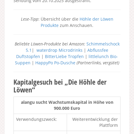
Sendung vom 20.10.2025 ausgestrahlt.
Lese-Tipp
: Übersicht über die
Höhle der Löwen
Produkte
zum Anschauen.
Beliebte Löwen-Produkte bei Amazon:
Schimmelschock
5.1
|
waterdrop Microdrinks
|
Abflussfee
Duftstopfen
|
BitterLiebe Tropfen
|
littlelunch Bio-
Suppen
|
HappyPo Po-Dusche
(Partnerlinks, vergütet)
Kapitalgesuch bei „Die Höhle der
Löwen“
alangu sucht Wachstumskapital in Höhe von
900.000 Euro
Verwendungszweck:
Weiterentwicklung der
Plattform