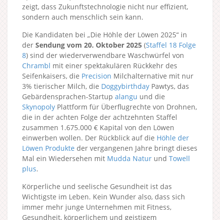
zeigt, dass Zukunftstechnologie nicht nur effizient,
sondern auch menschlich sein kann.
Die Kandidaten bei „Die Höhle der Löwen 2025“ in
der
Sendung vom 20. Oktober 2025
(
Staffel 18
Folge
8
) sind der wiederverwendbare Waschwürfel von
Chrambl
mit einer spektakulären Rückkehr des
Seifenkaisers, die
Precision
Milchalternative mit nur
3% tierischer Milch, die
Doggybirthday
Pawtys, das
Gebärdensprachen-Startup
alangu
und die
Skynopoly
Plattform für Überflugrechte von Drohnen,
die in der achten Folge der achtzehnten Staffel
zusammen 1.675.000 € Kapital von den Löwen
einwerben wollen. Der Rückblick auf die
Höhle der
Löwen Produkte
der vergangenen Jahre bringt dieses
Mal ein Wiedersehen mit
Mudda Natur
und
Towell
plus
.
Körperliche und seelische Gesundheit ist das
Wichtigste im Leben. Kein Wunder also, dass sich
immer mehr junge Unternehmen mit Fitness,
Gesundheit, körperlichem und geistigem