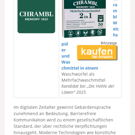
ra
m
bl
W
eic
hs
pül
er
und
Was
chmittel in einem
Waschwürfel als
Mehrfachwaschmittel
Kandidat bei „Die Höhle der
Löwen“ 2025
Im digitalen Zeitalter gewinnt Gebärdensprache
zunehmend an Bedeutung. Barrierefreie
Kommunikation wird zu einem gesellschaftlichen
Standard, der über rechtliche Verpflichtungen
hinausgeht. Moderne Technologien wie künstliche