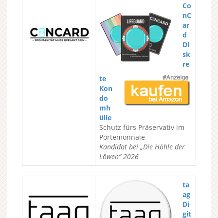
Co
nC
ar
d
Di
sk
re
te
Kon
do
mh
ülle
Schutz fürs Präservativ im
Portemonnaie
Kandidat bei „Die Höhle der
Löwen“ 2026
ta
ag
Di
git