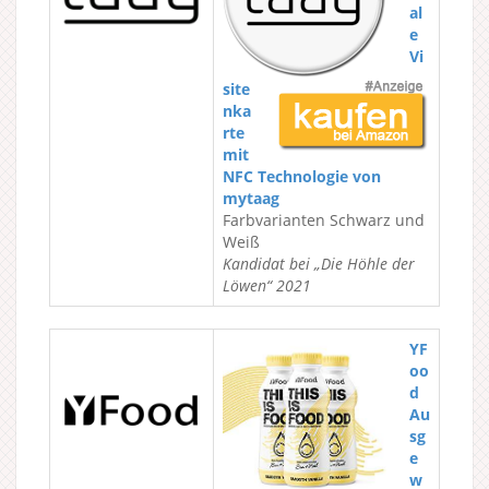
al
e
Vi
site
nka
rte
mit
NFC Technologie von
mytaag
Farbvarianten Schwarz und
Weiß
Kandidat bei „Die Höhle der
Löwen“ 2021
YF
oo
d
Au
sg
e
w