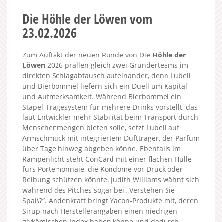
Die Höhle der Löwen vom
23.02.2026
Zum Auftakt der neuen Runde von Die
Höhle der
Löwen
2026 prallen gleich zwei Gründerteams im
direkten Schlagabtausch aufeinander, denn Lubell
und Bierbommel liefern sich ein Duell um Kapital
und Aufmerksamkeit. Während Bierbommel ein
Stapel-Tragesystem für mehrere Drinks vorstellt, das
laut Entwickler mehr Stabilität beim Transport durch
Menschenmengen bieten solle, setzt Lubell auf
Armschmuck mit integriertem Duftträger, der Parfum
über Tage hinweg abgeben könne. Ebenfalls im
Rampenlicht steht ConCard mit einer flachen Hülle
fürs Portemonnaie, die Kondome vor Druck oder
Reibung schützen könnte. Judith Williams wähnt sich
während des Pitches sogar bei „Verstehen Sie
Spaß?“. Andenkraft bringt Yacon-Produkte mit, deren
Sirup nach Herstellerangaben einen niedrigen
glykämischen Index haben könne und dadurch