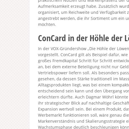
praktischem Nutzen und Markenpräsenz der G
Aufmerksamkeit erzeugt habe. Zusätzlich wurde
organisiert, um Reichweite und Verfügbarkeit 
angestrebt werden, die ihr Sortiment um ein u
möchten.
ConCard in der Höhle der 
In der VOX-Gründershow „Die Höhle der Löwen 
vorgestellt. ConCard gilt als Beispiel dafür, wi
großes Fremdkapital Schritt für Schritt entwic
an, bei dem externe Beteiligung nicht nur Geld
Vertriebspower liefern soll. Als besonders pas
gesehen, da dessen Stärke traditionell im Mas
Alltagsprodukten liegt, was bei einem kompakt
entscheidend sein kann und den Übergang von
erleichtern dürfte. Auch Dagmar Wöhrl könnte
ihr strategischer Blick auf nachhaltige Geschä
Expansion wertvoll sein. Bei einem Produkt, 
Werbemarkt funktionieren soll, wäre genau die
Markenverständnis und Skalierungsstrategie e
Wachstumsphase deutlich beschleunigen könnt