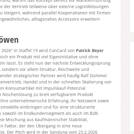
rund, warum das Konzept bereits vor Markteinführung
 der Vertrieb teilweise über externe Logistiklösungen
zu steigern, während parallel Kooperationen mit Firmen
ngewöhnliches, alltagsnahes Accessoire erweitern
Löwen
2026“ in Staffel 19 wird ConCard von
Patrick Beyer
e sich ein Produkt mit viel Eigeninitiative und ohne
keln lässt. Es steht nun der nächste Entwicklungssprung
, sondern vor allem Struktur, Reichweite und
sender strategischer Partner wird häufig Ralf Dümmel
senvertrieb, Handel und in der schnellen Skalierung von
en Konsumartikel mit Impulskauf-Potenzial
 Nischenlösung zu breit verfügbarem Produkt
 ihre unternehmerische Erfahrung, ihr Netzwerk sowie
ftsmodelle einbringen und für eine strukturierte
das sowohl im Endkundensegment als auch im B2B-
se Mischung aus kaufmännischer Stabilität,
in Faktor, der den Übergang in eine neue
e. Der Pitch wird in der Sendung vom 23.2.2026