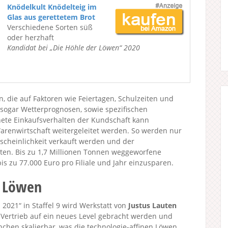
Knödelkult Knödelteig im
Glas aus gerettetem Brot
Verschiedene Sorten süß
oder herzhaft
Kandidat bei „Die Höhle der Löwen“ 2020
n, die auf Faktoren wie Feiertagen, Schulzeiten und
sogar Wetterprognosen, sowie spezifischen
nete Einkaufsverhalten der Kundschaft kann
arenwirtschaft weitergeleitet werden. So werden nur
rscheinlichkeit verkauft werden und der
ten. Bis zu 1,7 Millionen Tonnen weggeworfene
is zu 77.000 Euro pro Filiale und Jahr einzusparen.
r Löwen
021“ in Staffel 9 wird Werkstatt von
Justus Lauten
r Vertrieb auf ein neues Level gebracht werden und
anchen skalierbar, was die technologie-affinen Löwen