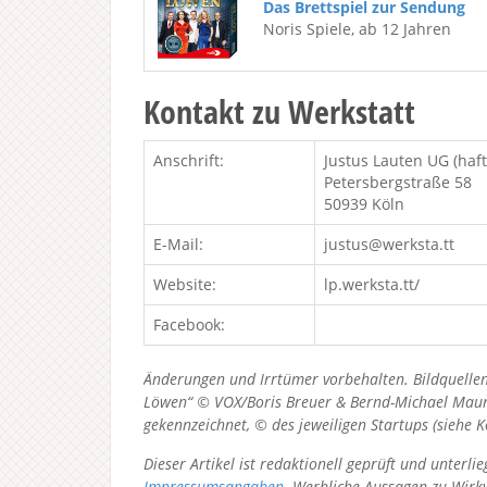
Das Brettspiel zur Sendung
Noris Spiele, ab 12 Jahren
Kontakt zu Werkstatt
Anschrift:
Justus Lauten UG (haf
Petersbergstraße 58
50939 Köln
E-Mail:
justus@werksta.tt
Website:
lp.werksta.tt/
Facebook:
Änderungen und Irrtümer vorbehalten. Bildquellen
Löwen“ © VOX/Boris Breuer & Bernd-Michael Maurer
gekennzeichnet, © des jeweiligen Startups (siehe 
Dieser Artikel ist redaktionell geprüft und unter
Impressumsangaben
. Werbliche Aussagen zu Wirkw