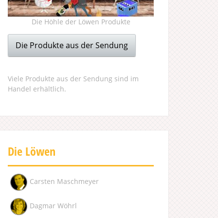
Die Höhle der Löwen Produkte
Die Produkte aus der Sendung
Viele Produkte aus der Sendung sind im
Handel erhältlich.
Die Löwen
Carsten Maschmeyer
Dagmar Wöhrl