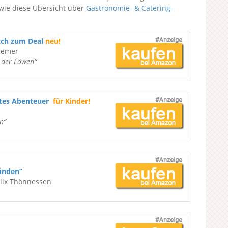
wie diese Übersicht über
Gastronomie- & Catering-
tch zum Deal
neu!
remer
e der Löwen“
ßtes Abenteuer
für Kinder!
n“
ünden“
elix Thönnessen