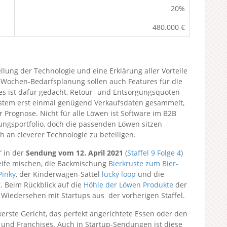
20%
480.000 €
ung der Technologie und eine Erklärung aller Vorteile
 Wochen-Bedarfsplanung sollen auch Features für die
es ist dafür gedacht, Retour- und Entsorgungsquoten
 System erst einmal genügend Verkaufsdaten gesammelt,
 Prognose. Nicht für alle Löwen ist Software im B2B
gungsportfolio, doch die passenden Löwen sitzen
h an cleverer Technologie zu beteiligen.
“ in der
Sendung vom 12. April 2021
(
Staffel 9
Folge 4
)
ife mischen, die Backmischung
Bierkruste zum Bier-
Pinky
, der Kinderwagen-Sattel
lucky loop
und die
t
. Beim Rückblick auf die
Höhle der Löwen Produkte
der
 Wiedersehen mit Startups aus der vorherigen Staffel.
rste Gericht, das perfekt angerichtete Essen oder den
 und Franchises. Auch in Startup-Sendungen ist diese