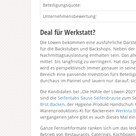
Beteiligungsquote:
Unternehmensbewertung:
Deal für Werkstatt?
Die Löwen bekommen eine ausführliche Darstell
für die Backstuben und Backshops. Neben der
Nachmittagsauslastung enthalten sein. Das all
mittel- bis langfristig zu verringern. Hat das
wird es perspektivisch immer genauer in seiner
Bereich eine passende Investition fürs Beteili
durchaus im Pannel und lauern nur darauf, sic
Die Kandidaten bei „Die Höhle der Löwen 2021
sind die
Seifentabs Sause Seifenbrause
zum Se
Brot-Backen
, der Hygiene-Produkt-Handschuh
Warenproduktions-KI für Bäckereien
Werksta.t
vergangenen Jahre gibt es auch dieses Mal ein
Ganze Fernsehformate ranken sich um das lecke
Betrieb von Restaurants, Caterings, Kochboxen