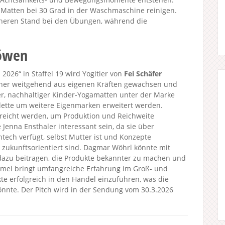
ie Matten bei 30 Grad in der Waschmaschine reinigen.
cheren Stand bei den Übungen, während die
Löwen
026“ in Staffel 19 wird Yogitier von
Fei Schäfer
sher weitgehend aus eigenen Kräften gewachsen und
er, nachhaltiger Kinder-Yogamatten unter der Marke
palette um weitere Eigenmarken erweitert werden.
rreicht werden, um Produktion und Reichweite
 Jenna Ensthaler interessant sein, da sie über
tech verfügt, selbst Mutter ist und Konzepte
d zukunftsorientiert sind. Dagmar Wöhrl könnte mit
dazu beitragen, die Produkte bekannter zu machen und
mmel bringt umfangreiche Erfahrung im Groß- und
te erfolgreich in den Handel einzuführen, was die
önnte. Der Pitch wird in der Sendung vom 30.3.2026