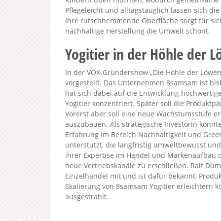
Pflegeleicht und alltagstauglich lassen sich d
Ihre rutschhemmende Oberfläche sorgt für si
nachhaltige Herstellung die Umwelt schont.
Yogitier in der Höhle der 
In der VOX-Gründershow „Die Höhle der Löwen 2
vorgestellt. Das Unternehmen 8samsam ist bi
hat sich dabei auf die Entwicklung hochwertig
Yogitier konzentriert. Später soll die Produkt
Vorerst aber soll eine neue Wachstumsstufe e
auszubauen. Als strategische Investorin könnte
Erfahrung im Bereich Nachhaltigkeit und Green
unterstützt, die langfristig umweltbewusst un
ihrer Expertise im Handel und Markenaufbau 
neue Vertriebskanäle zu erschließen. Ralf Dü
Einzelhandel mit und ist dafür bekannt, Produk
Skalierung von 8samsam Yogitier erleichtern k
ausgestrahlt.