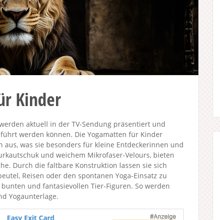
ür Kinder
rden aktuell in der TV-Sendung präsentiert und
geführt werden können. Die Yogamatten für Kinder
en aus, was sie besonders für kleine Entdeckerinnen und
turkautschuk und weichem Mikrofaser-Velours, bieten
e. Durch die faltbare Konstruktion lassen sie sich
nbeutel, Reisen oder den spontanen Yoga-Einsatz zu
bunten und fantasievollen Tier-Figuren. So werden
nd Yogaunterlage.
Easy Exit Card