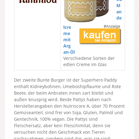
M
an
de
lcre
me
mit
Arg
an-Öl
Verschiedene Sorten der
edlen Creme im Glas
Der zweite Bunte Burger ist der Superhero Paddy
enthält Kidneybohnen, Umeboshipflaume und Rote
Beete, der beim Anbraten innen zart bleibt und
außen knusprig wird. Beide Pattys haben nach
Herstellerangaben den Nutriscore A, über 70 Prozent
Gemüseanteil, sind frei von Soja, Gluten, Palmöl und
Gentechnik, 100% vegan. Die Pattys sind
Fleischersatz, aber kein Fleischimitat, denn sie
versuchen nicht den Geschmack von Tieren
nachzuahmen, sondern sind das, was sie sind: