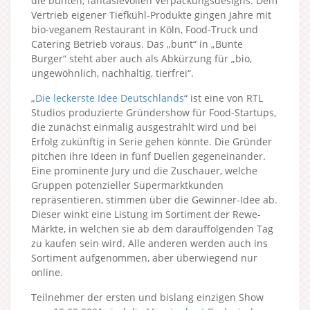
die bunten, fantasievollen Verpackungsdesigns. Dem
Vertrieb eigener Tiefkühl-Produkte gingen Jahre mit
bio-veganem Restaurant in Köln, Food-Truck und
Catering Betrieb voraus. Das „bunt“ in „Bunte
Burger“ steht aber auch als Abkürzung für „bio,
ungewöhnlich, nachhaltig, tierfrei“.
„
Die leckerste Idee Deutschlands
“ ist eine von RTL
Studios produzierte Gründershow für Food-Startups,
die zunächst einmalig ausgestrahlt wird und bei
Erfolg zukünftig in Serie gehen könnte. Die Gründer
pitchen ihre Ideen in fünf Duellen gegeneinander.
Eine prominente Jury und die Zuschauer, welche
Gruppen potenzieller Supermarktkunden
repräsentieren, stimmen über die Gewinner-Idee ab.
Dieser winkt eine Listung im Sortiment der Rewe-
Märkte, in welchen sie ab dem darauffolgenden Tag
zu kaufen sein wird. Alle anderen werden auch ins
Sortiment aufgenommen, aber überwiegend nur
online.
Teilnehmer der ersten und bislang einzigen Show