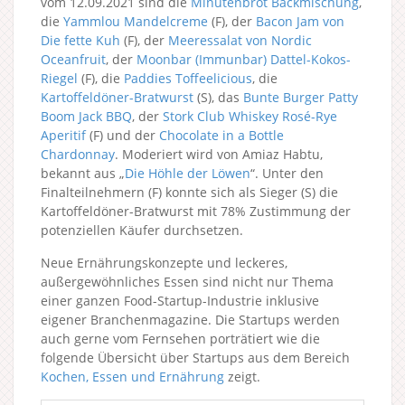
vom 12.09.2021 sind die
Minutenbrot Backmischung
,
die
Yammlou Mandelcreme
(F), der
Bacon Jam von
Die fette Kuh
(F), der
Meeressalat von Nordic
Oceanfruit
, der
Moonbar (Immunbar) Dattel-Kokos-
Riegel
(F), die
Paddies Toffeelicious
, die
Kartoffeldöner-Bratwurst
(S), das
Bunte Burger Patty
Boom Jack BBQ
, der
Stork Club Whiskey Rosé-Rye
Aperitif
(F) und der
Chocolate in a Bottle
Chardonnay
. Moderiert wird von Amiaz Habtu,
bekannt aus „
Die Höhle der Löwen
“. Unter den
Finalteilnehmern (F) konnte sich als Sieger (S) die
Kartoffeldöner-Bratwurst mit 78% Zustimmung der
potenziellen Käufer durchsetzen.
Neue Ernährungskonzepte und leckeres,
außergewöhnliches Essen sind nicht nur Thema
einer ganzen Food-Startup-Industrie inklusive
eigener Branchenmagazine. Die Startups werden
auch gerne vom Fernsehen porträtiert wie die
folgende Übersicht über Startups aus dem Bereich
Kochen, Essen und Ernährung
zeigt.