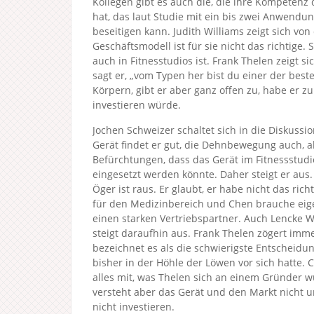
Kollegen gibt es auch die, die ihre Kompetenz
hat, das laut Studie mit ein bis zwei Anwen
beseitigen kann. Judith Williams zeigt sich v
Geschäftsmodell ist für sie nicht das richtige. 
auch in Fitnesstudios ist. Frank Thelen zeigt si
sagt er, „vom Typen her bist du einer der best
Körpern, gibt er aber ganz offen zu, habe er 
investieren würde.
Jochen Schweizer schaltet sich in die Diskussio
Gerät findet er gut, die Dehnbewegung auch, a
Befürchtungen, dass das Gerät im Fitnessstudi
eingesetzt werden könnte. Daher steigt er aus.
Öger ist raus. Er glaubt, er habe nicht das ric
für den Medizinbereich und Chen brauche eige
einen starken Vertriebspartner. Auch Lencke 
steigt daraufhin aus. Frank Thelen zögert imme
bezeichnet es als die schwierigste Entscheidun
bisher in der Höhle der Löwen vor sich hatte. 
alles mit, was Thelen sich an einem Gründer w
versteht aber das Gerät und den Markt nicht 
nicht investieren.