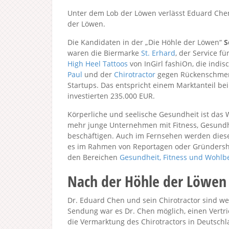
Unter dem Lob der Löwen verlässt Eduard Che
der Löwen.
Die Kandidaten in der „Die Höhle der Löwen“
S
waren die Biermarke
St. Erhard
, der Service fü
High Heel Tattoos
von InGirl fashiOn, die indis
Paul
und der
Chirotractor
gegen Rückenschmerz
Startups. Das entspricht einem Marktanteil bei
investierten 235.000 EUR.
Körperliche und seelische Gesundheit ist das 
mehr junge Unternehmen mit Fitness, Gesundh
beschäftigen. Auch im Fernsehen werden dies
es im Rahmen von Reportagen oder Gründershow
den Bereichen
Gesundheit, Fitness und Wohlb
Nach der Höhle der Löwen
Dr. Eduard Chen und sein Chirotractor sind we
Sendung war es Dr. Chen möglich, einen Vertri
die Vermarktung des Chirotractors in Deutschl