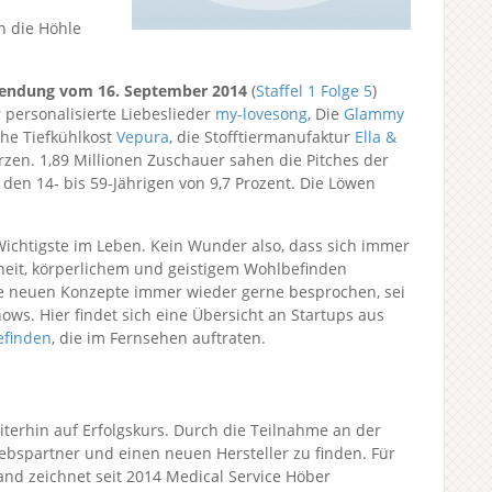
n die Höhle
endung vom 16. September 2014
(
Staffel 1
Folge 5
)
r personalisierte Liebeslieder
my-lovesong
, Die
Glammy
che Tiefkühlkost
Vepura
, die Stofftiermanufaktur
Ella &
en. 1,89 Millionen Zuschauer sahen die Pitches der
 den 14- bis 59-Jährigen von 9,7 Prozent. Die Löwen
Wichtigste im Leben. Kein Wunder also, dass sich immer
eit, körperlichem und geistigem Wohlbefinden
e neuen Konzepte immer wieder gerne besprochen, sei
s. Hier findet sich eine Übersicht an Startups aus
efinden
, die im Fernsehen auftraten.
iterhin auf Erfolgskurs. Durch die Teilnahme an der
ebspartner und einen neuen Hersteller zu finden. Für
and zeichnet seit 2014 Medical Service Höber