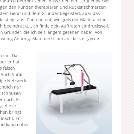
 dadurch bedroht sehen, dass Chen ein Gerät entwickelt
dungen den Kunden therapieren und Rückenschmerzen
on dem Gerät und dem Gründer begeistert, aber das
Sie steigt aus. Chen betont, wie groß der Markt alleine
ch beeindruckt. „Ich finde dein Auftreten eindrucksvoll,“
en Gründer, die ich seit langem gesehen habe“. Von
zu wenig Ahnung. Man merkt ihm an, dass er gerne
n ein. Das
ber er hat
o falsch
 Auch Vural
htige Netzwerk
ntlich nur
Wischhusen
r noch. Er
g, die er
Chen bringt
ünscht. Er
und kann daher