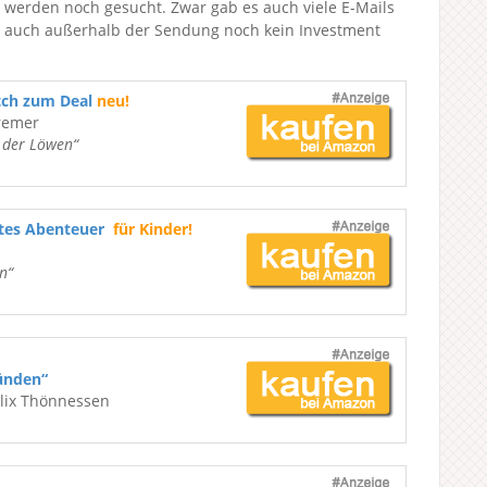
r werden noch gesucht. Zwar gab es auch viele E-Mails
er auch außerhalb der Sendung noch kein Investment
tch zum Deal
neu!
remer
e der Löwen“
ßtes Abenteuer
für Kinder!
n“
ünden“
elix Thönnessen