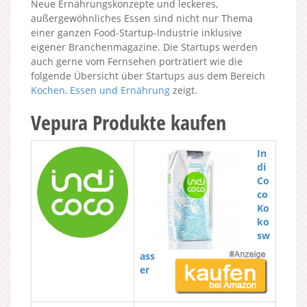
Neue Ernährungskonzepte und leckeres,
außergewöhnliches Essen sind nicht nur Thema
einer ganzen Food-Startup-Industrie inklusive
eigener Branchenmagazine. Die Startups werden
auch gerne vom Fernsehen porträtiert wie die
folgende Übersicht über Startups aus dem Bereich
Kochen, Essen und Ernährung
zeigt.
Vepura Produkte kaufen
In
di
Co
co
Ko
ko
sw
ass
er