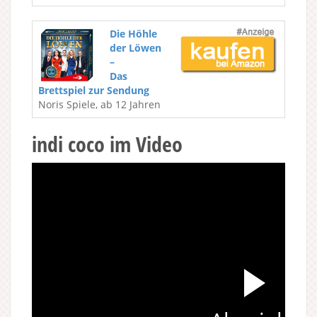
Die Höhle
der Löwen
–
Das
Brettspiel zur Sendung
Noris Spiele, ab 12 Jahren
indi coco im Video