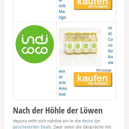
mit
Ma
ngo
In
di
Co
co
Ko
ko
sw
ass
er
mit
Ana
nas
Nach der Höhle der Löwen
Vepura reiht sich nahtlos ein in die
Reihe der
gescheiterten Deals
. Zwar seien die Gespräche mit