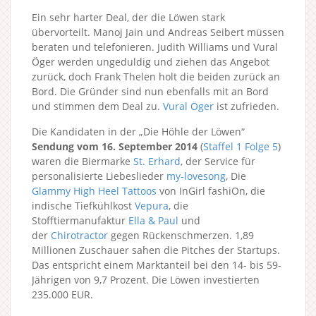
Ein sehr harter Deal, der die Löwen stark
übervorteilt. Manoj Jain und Andreas Seibert müssen
beraten und telefonieren. Judith Williams und Vural
Öger werden ungeduldig und ziehen das Angebot
zurück, doch Frank Thelen holt die beiden zurück an
Bord. Die Gründer sind nun ebenfalls mit an Bord
und stimmen dem Deal zu.
Vural Öger
ist zufrieden.
Die Kandidaten in der „Die Höhle der Löwen“
Sendung vom 16. September 2014
(
Staffel 1
Folge 5
)
waren die Biermarke
St. Erhard
, der Service für
personalisierte Liebeslieder
my-lovesong
, Die
Glammy High Heel Tattoos
von InGirl fashiOn, die
indische Tiefkühlkost
Vepura
, die
Stofftiermanufaktur
Ella & Paul
und
der
Chirotractor
gegen Rückenschmerzen. 1,89
Millionen Zuschauer sahen die Pitches der Startups.
Das entspricht einem Marktanteil bei den 14- bis 59-
Jährigen von 9,7 Prozent. Die Löwen investierten
235.000 EUR.