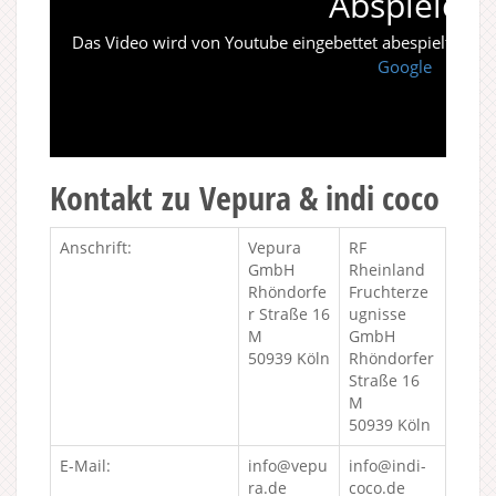
Abspielen
Das Video wird von Youtube eingebettet abespielt. Es gi
Google
Kontakt zu Vepura & indi coco
Anschrift:
Vepura
RF
GmbH
Rheinland
Rhöndorfe
Fruchterze
r Straße 16
ugnisse
M
GmbH
50939 Köln
Rhöndorfer
Straße 16
M
50939 Köln
E-Mail:
info@vepu
info@indi-
ra.de
coco.de