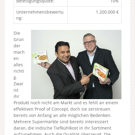
Beteiligungsquote:
10%
Unternehmensbewertu
1.200.000 €
ng:
Die
Grün
der
mach
en
alles
richti
g.
Zwar
ist
ihr
Produkt noch nicht am Markt und es fehlt an einem
effektiven Proof of Concept, doch sie zerstreuen
bereits von Anfang an alle möglichen Bedenken.
Mehrere Supermärkte sind bereits interessiert
daran, die indische Tiefkühlkost in ihr Sortiment
aufzunehmen. Auch die Qualität überzeugt. Die