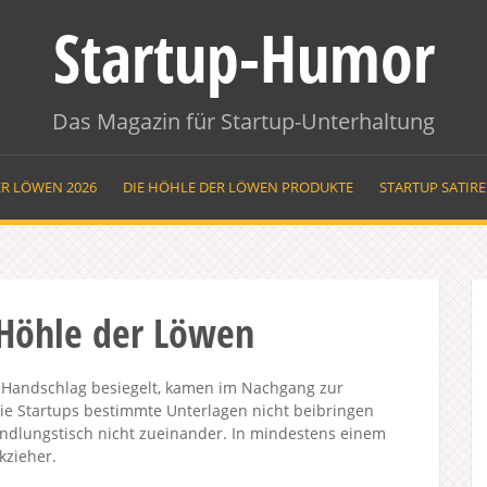
Startup-Humor
Das Magazin für Startup-Unterhaltung
ER LÖWEN 2026
DIE HÖHLE DER LÖWEN PRODUKTE
STARTUP SATIR
 Höhle der Löwen
 Handschlag besiegelt, kamen im Nachgang zur
ie Startups bestimmte Unterlagen nicht beibringen
dlungstisch nicht zueinander. In mindestens einem
kzieher.