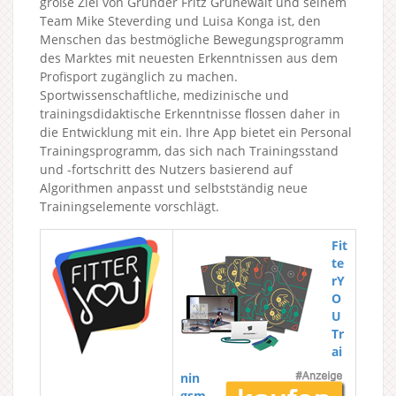
große Ziel von Gründer Fritz Grünewalt und seinem
Team Mike Steverding und Luisa Konga ist, den
Menschen das bestmögliche Bewegungsprogramm
des Marktes mit neuesten Erkenntnissen aus dem
Profisport zugänglich zu machen.
Sportwissenschaftliche, medizinische und
trainingsdidaktische Erkenntnisse flossen daher in
die Entwicklung mit ein. Ihre App bietet ein Personal
Trainingsprogramm, das sich nach Trainingsstand
und -fortschritt des Nutzers basierend auf
Algorithmen anpasst und selbstständig neue
Trainingselemente vorschlägt.
Fit
te
rY
O
U
Tr
ai
nin
gsm