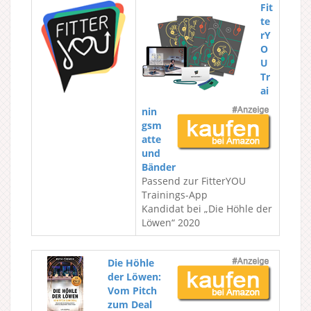
Fit
te
rY
O
U
Tr
ai
nin
gsm
atte
und
Bänder
Passend zur FitterYOU
Trainings-App
Kandidat bei „Die Höhle der
Löwen“ 2020
Die Höhle
der Löwen:
Vom Pitch
zum Deal