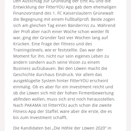
Den Ausschlag zur Gründung der Effit AG und die
Entwicklung der FitterYOU App gab dem ehemaligen
Finanzvorstand des 1. FC Kaiserslautern Grünewalt
die Begegnung mit einem Fußballprofi. Beide zogen
sich am gleichen Tag einen Bänderriss zu. Während
der Profi aber nach einer Woche schon wieder fit
war, ging der Gründer fast vier Wochen lang auf
Krücken. Eine Frage der Fitness und des
Trainingslevels, wie er feststellte. Das war der
Moment für ihn, nicht nur sein eigenes Leben zu
ändern sondern auch seine Vision zu einem
Business aufzubauen. Bei den Löwen macht die
Geschichte durchaus Eindruck. Vor allem das
ausgeklügelte System hinter FitterYOU erscheint
einmalig. Ob es aber für ein Investment reicht und
ob die Löwen sich mit der hohen Firmenbewertung
abfinden wollen, muss sich erst noch herausstellen.
Nach PAKAMA ist FitterYOU auch schon die zweite
Fitness-App der Staffel, wäre aber die erste, die es
bis zum Investment schafft.
Die Kandidaten bei „Die Höhle der Löwen 2020“ in