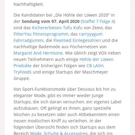
Nachhaltigkeit.
Die Kandidaten bei „Die Höhle der Löwen 2020“ in
der
Sendung vom 07. April 2020
(
Staffel 7
Folge 4
)
sind das
Kichererbesen-Tofu Kofu
von Zeevi, das
FitterYou Fitnessprogramm
, das
carryyygum
Fahrradgummi
, die
Fleximed Einlegesohlen
und die
nachhaltige Bademode aus Fischernetzen von
Margaret And Hermione
. Wie üblich zeigt VOX neben
neuen Teilnehmern auch einige
Höhle der Löwen
Produkte
der bisherigen Folgen wie
CB LASH
,
TryFoods
und einige Startups der Maschmeyer
Gruppe.
Von Sport-Funktionsmode über Dessous bis hin zu
eleganter Mode, gibt es immer wieder junge
Startups, die sich daran versuchen, ein eigenes Label
aufzubauen. Oft gelingt es ihnen, ganz spezielle
Nischen zu besetzen oder auch Altbekanntem einen
neuen modischen Kniff zu verleihen. In der
folgenden Übersicht finden sich Startups aus dem
Bereich
Mode, Schuhe & Accessoires
, die sich ins