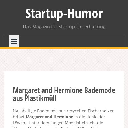
Skip
Startup-Humor
to
content
Das Magazin für Startup-Unterhaltung
Margaret and Hermione Bademode
aus Plastikmüll
Nachhaltige Bademode aus recycelten Fischernetzen
bringt
Margaret and Hermione
in die Höhle der
Löwen. Hinter dem jungen Modelabel steht die