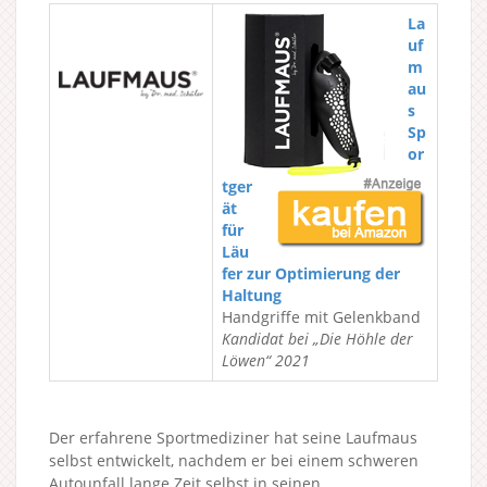
La
uf
m
au
s
Sp
or
tger
ät
für
Läu
fer zur Optimierung der
Haltung
Handgriffe mit Gelenkband
Kandidat bei „Die Höhle der
Löwen“ 2021
Der erfahrene Sportmediziner hat seine Laufmaus
selbst entwickelt, nachdem er bei einem schweren
Autounfall lange Zeit selbst in seinen