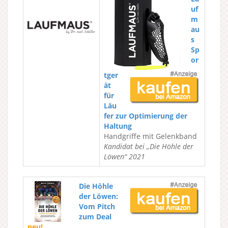
uf
m
au
s
Sp
or
tger
ät
für
Läu
fer zur Optimierung der
Haltung
Handgriffe mit Gelenkband
Kandidat bei „Die Höhle der
Löwen“ 2021
Die Höhle
der Löwen:
Vom Pitch
zum Deal
neu!