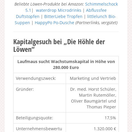
Beliebte Löwen-Produkte bei Amazon:
Schimmelschock
5.1
|
waterdrop Microdrinks
|
Abflussfee
Duftstopfen
|
BitterLiebe Tropfen
|
littlelunch Bio-
Suppen
|
HappyPo Po-Dusche
(Partnerlinks, vergütet)
Kapitalgesuch bei „Die Höhle der
Löwen“
Laufmaus sucht Wachstumskapital in Höhe von
280.000 Euro
Verwendungszweck:
Marketing und Vertrieb
Gründer:
Dr. med. Horst Schüler,
Martin Rutemöller,
Oliver Baumgärtel und
Thomas Pieper
Beteiligungsquote:
17,5%
Unternehmensbewertu
1.320.000 €