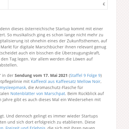
€
denn dieses österreichische Startup kommt mit einer
ert. So musikalisch ging es schon lange nicht mehr zu
talisierung ist ohnehin eines der Zukunftsthemen, auf
 Markt für digitale Marschbücher ihnen relevant genug
ntscheidet auch ein bisschen die Überzeugungskraft,
 den Tag legen. Vor allem werden die Löwen auf
bstellen.
“ in der
Sendung vom 17. Mai 2021
(
Staffel 9
Folge 9
)
pflegelinie mit
Kaffeeöl aus Kaffeesatz Mellow Noir
,
mysleepmask
, die Aromaschutz-Flasche für
talen
Notenblätter von Marschpat
. Beim Rückblick auf
 Jahre gibt es auch dieses Mal ein Wiedersehen mit
tigt. Und dennoch gelingt es immer wieder Startups
en und sich dort erfolgreich zu etablieren. Diese
n, Freizeit und Erlebnis
, die sich mit ihren neuen