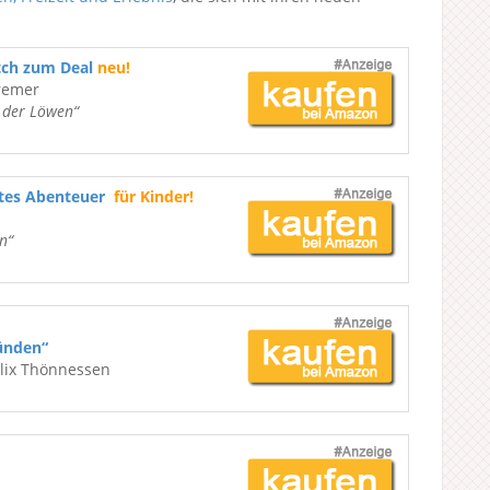
tch zum Deal
neu!
remer
e der Löwen“
ßtes Abenteuer
für Kinder!
n“
ünden“
elix Thönnessen