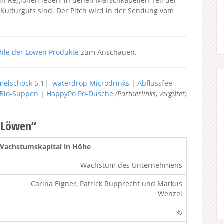
in Regionen leben, in denen Marschkapellen Teil der
Kulturguts sind. Der Pitch wird in der Sendung vom
hle der Löwen Produkte
zum Anschauen.
elschock 5.1
|
waterdrop Microdrinks
|
Abflussfee
h Bio-Suppen
|
HappyPo Po-Dusche
(Partnerlinks, vergütet)
r Löwen“
Wachstumskapital in Höhe
Wachstum des Unternehmens
Carina Eigner, Patrick Rupprecht und Markus
Wenzel
%