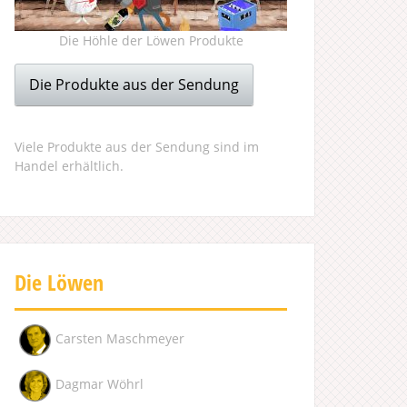
Die Höhle der Löwen Produkte
Die Produkte aus der Sendung
Viele Produkte aus der Sendung sind im
Handel erhältlich.
Die Löwen
Carsten Maschmeyer
Dagmar Wöhrl