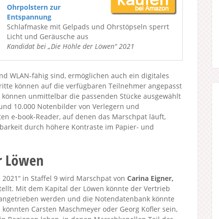
Ohrpolstern zur
Entspannung
Schlafmaske mit Gelpads und Ohrstöpseln sperrt
Licht und Geräusche aus
Kandidat bei „Die Höhle der Löwen“ 2021
und WLAN-fähig sind, ermöglichen auch ein digitales
tte können auf die verfügbaren Teilnehmer angepasst
o können unmittelbar die passenden Stücke ausgewählt
rund 10.000 Notenbilder von Verlegern und
en e-book-Reader, auf denen das Marschpat läuft,
barkeit durch höhere Kontraste im Papier- und
er Löwen
2021“ in Staffel 9 wird Marschpat von
Carina Eigner,
ellt. Mit dem Kapital der Löwen könnte der Vertrieb
rangetrieben werden und die Notendatenbank könnte
n könnten Carsten Maschmeyer oder Georg Kofler sein,