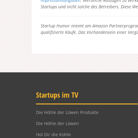
Impressumsangaben
. Werbliche Aussagen zu Wirkw
Startups und nicht solche des Betreibers.
Diese We
Startup Humor nimmt am Amazon Partnerprogramm
qualifizierte Käufe. Das Vorhandensein einer Vergü
Startups im TV
Die Höhle der Löwen Produkte
Die Höhle der Löwen
Hol Dir die Kohle