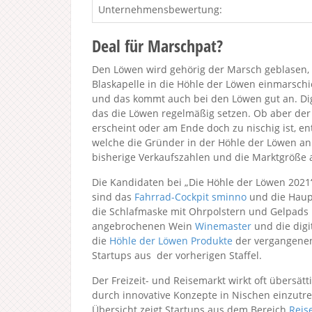
Unternehmensbewertung:
Deal für Marschpat?
Den Löwen wird gehörig der Marsch geblasen, 
Blaskapelle in die Höhle der Löwen einmarschi
und das kommt auch bei den Löwen gut an. Digi
das die Löwen regelmäßig setzen. Ob aber der
erscheint oder am Ende doch zu nischig ist, e
welche die Gründer in der Höhle der Löwen an
bisherige Verkaufszahlen und die Marktgröße a
Die Kandidaten bei „Die Höhle der Löwen 2021
sind das
Fahrrad-Cockpit sminno
und die Haupt
die Schlafmaske mit Ohrpolstern und Gelpads
angebrochenen Wein
Winemaster
und die digi
die
Höhle der Löwen Produkte
der vergangenen
Startups aus der vorherigen Staffel.
Der Freizeit- und Reisemarkt wirkt oft übersät
durch innovative Konzepte in Nischen einzutret
Übersicht zeigt Startups aus dem Bereich
Reise