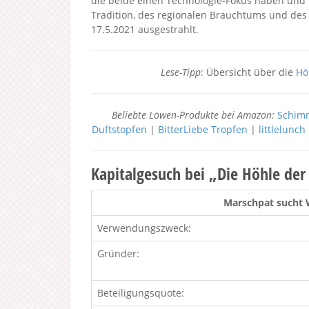
die beide einen Technologie-Fokus haben und 
Tradition, des regionalen Brauchtums und des 
17.5.2021 ausgestrahlt.
Lese-Tipp
: Übersicht über die
Hö
Beliebte Löwen-Produkte bei Amazon:
Schimm
Duftstopfen
|
BitterLiebe Tropfen
|
littlelunc
Kapitalgesuch bei „Die Höhle de
Marschpat sucht 
Verwendungszweck:
Gründer:
Beteiligungsquote: