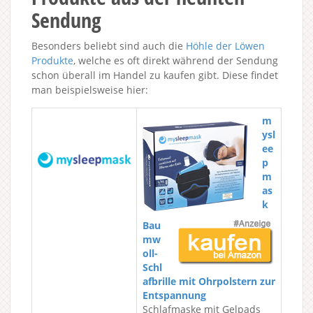
Sendung
Besonders beliebt sind auch die
Höhle der Löwen
Produkte
, welche es oft direkt während der Sendung
schon überall im Handel zu kaufen gibt. Diese findet
man beispielsweise hier:
m
ysl
ee
p
m
as
k
Bau
mw
oll-
Schl
afbrille mit Ohrpolstern zur
Entspannung
Schlafmaske mit Gelpads