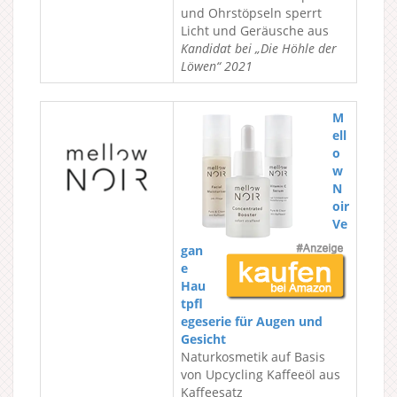
und Ohrstöpseln sperrt
Licht und Geräusche aus
Kandidat bei „Die Höhle der
Löwen“ 2021
M
ell
o
w
N
oir
Ve
gan
e
Hau
tpfl
egeserie für Augen und
Gesicht
Naturkosmetik auf Basis
von Upcycling Kaffeeöl aus
Kaffeesatz