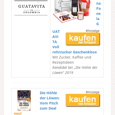
na
Pa
ne
la
G
UAT
AVI
TA
Voll
rohrzucker Geschenkbox
Mit Zucker, Kaffee und
Rezeptideen
Kandidat bei „Die Höhle der
Löwen“ 2019
Die Höhle
der Löwen:
Vom Pitch
zum Deal
neu!