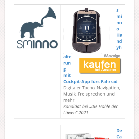
s
mi
nn
o
Ha
nd
yh
alte
run
g
mit
Cockpit-App fürs Fahrrad
Digitaler Tacho, Navigation,
Musik, Freisprechen und
mehr
Kandidat bei „Die Höhle der
Löwen“ 2021
De
Ca