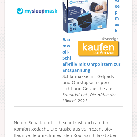
ee
p
m
as
k
Bau
mw
oll-
Schl
afbrille mit Ohrpolstern zur
Entspannung
Schlafmaske mit Gelpads
und Ohrstöpseln sperrt
Licht und Geräusche aus
Kandidat bei „Die Höhle der
Löwen“ 2021
Neben Schall- und Lichtschutz ist auch an den
Komfort gedacht. Die Maske aus 95 Prozent Bio-
Baumwolle umschmiegt den Kopf sanft, lässt aber