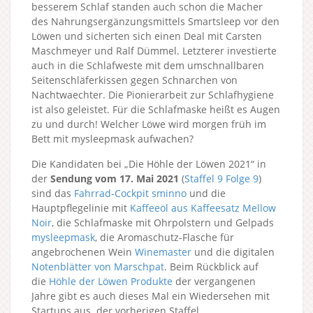
besserem Schlaf standen auch schon die Macher
des Nahrungsergänzungsmittels Smartsleep vor den
Löwen und sicherten sich einen Deal mit Carsten
Maschmeyer und Ralf Dümmel. Letzterer investierte
auch in die Schlafweste mit dem umschnallbaren
Seitenschläferkissen gegen Schnarchen von
Nachtwaechter. Die Pionierarbeit zur Schlafhygiene
ist also geleistet. Für die Schlafmaske heißt es Augen
zu und durch! Welcher Löwe wird morgen früh im
Bett mit mysleepmask aufwachen?
Die Kandidaten bei „Die Höhle der Löwen 2021“ in
der
Sendung vom 17. Mai 2021
(
Staffel 9
Folge 9
)
sind das
Fahrrad-Cockpit sminno
und die
Hauptpflegelinie mit
Kaffeeöl aus Kaffeesatz Mellow
Noir
, die Schlafmaske mit Ohrpolstern und Gelpads
mysleepmask
, die Aromaschutz-Flasche für
angebrochenen Wein
Winemaster
und die digitalen
Notenblätter von Marschpat
. Beim Rückblick auf
die
Höhle der Löwen Produkte
der vergangenen
Jahre gibt es auch dieses Mal ein Wiedersehen mit
Startups aus der vorherigen Staffel.