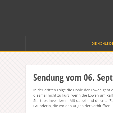
Skip
to
content
DIE HÖHLE D
Sendung vom 06. Sep
In der dritten Folge die Höhle der Löwen geh
diesmal nicht zu kurz, wenn die Löwen um Ra
Startups investieren. Mit dabei sind diesmal Z
Gründerin, die vor den Augen der verblüfften 