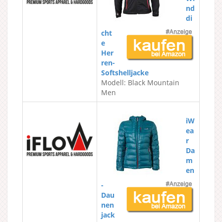
nd
di
cht
e
Her
ren-
Softshelljacke
Modell: Black Mountain
Men
iW
ea
r
Da
m
en
-
Dau
nen
jack