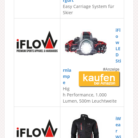
rgurt
Easy Carriage System für
Skier
iFl
o
w
LE
D
Sti
rnla
mp
e
Hig
h Performance, 1.000
Lumen, 500m Leuchtweite
iW
ea
r
Wi