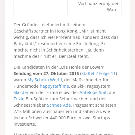
Vorfinanzierung der
Ware.
Der Gründer telefoniert mit seinem
Geschäftspartner in Hong Kong. „Mir ist nicht
wichtig, dass ich viel Prozent hab, sondern dass das
Baby läuft,“ resümiert er seine Einstellung. Er
möchte nicht in Schönheit sterben. „Ja, denn
machma des!“ ruft er. Der Deal steht.
Die Kandidaten in der „Die Höhle der Löwen“
Sendung vom 27. Oktober 2015
(
Staffel 2
Folge 11
)
waren
My Schoko World
, der Maßschneider für
Hundemode
happystaff.me
, da Ski-Tragesystem
Skolder
von der Firma iFlow, der
Antelope Suit
, die
Frizle
Bio-Spätzle zum Selbermachen und der
Schneeschieber
Schnee Ade
. Insgesamt schalteten
2,15 Millionen Zuschauer ein und sahen zu, wie
Jochen Schweizer 440.000 Euro in zwei Startups
investierte.
Manche erfinden einen Sport, andere optimieren