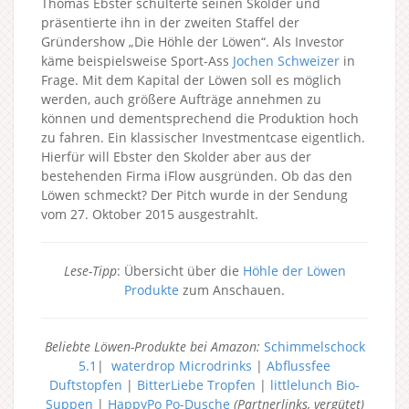
Thomas Ebster schulterte seinen Skolder und
präsentierte ihn in der zweiten Staffel der
Gründershow „Die Höhle der Löwen“. Als Investor
käme beispielsweise Sport-Ass
Jochen Schweizer
in
Frage. Mit dem Kapital der Löwen soll es möglich
werden, auch größere Aufträge annehmen zu
können und dementsprechend die Produktion hoch
zu fahren. Ein klassischer Investmentcase eigentlich.
Hierfür will Ebster den Skolder aber aus der
bestehenden Firma iFlow ausgründen. Ob das den
Löwen schmeckt? Der Pitch wurde in der Sendung
vom 27. Oktober 2015 ausgestrahlt.
Lese-Tipp
: Übersicht über die
Höhle der Löwen
Produkte
zum Anschauen.
Beliebte Löwen-Produkte bei Amazon:
Schimmelschock
5.1
|
waterdrop Microdrinks
|
Abflussfee
Duftstopfen
|
BitterLiebe Tropfen
|
littlelunch Bio-
Suppen
|
HappyPo Po-Dusche
(Partnerlinks, vergütet)