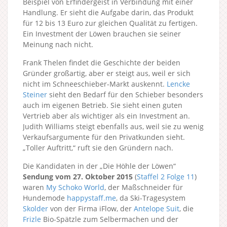
Beispiel von Erfindergeist in Verbindung mit einer
Handlung. Er sieht die Aufgabe darin, das Produkt
für 12 bis 13 Euro zur gleichen Qualität zu fertigen.
Ein Investment der Löwen brauchen sie seiner
Meinung nach nicht.
Frank Thelen findet die Geschichte der beiden
Gründer großartig, aber er steigt aus, weil er sich
nicht im Schneeschieber-Markt auskennt.
Lencke
Steiner
sieht den Bedarf für den Schieber besonders
auch im eigenen Betrieb. Sie sieht einen guten
Vertrieb aber als wichtiger als ein Investment an.
Judith Williams steigt ebenfalls aus, weil sie zu wenig
Verkaufsargumente für den Privatkunden sieht.
„Toller Auftritt,“ ruft sie den Gründern nach.
Die Kandidaten in der „Die Höhle der Löwen“
Sendung vom 27. Oktober 2015
(
Staffel 2
Folge 11
)
waren
My Schoko World
, der Maßschneider für
Hundemode
happystaff.me
, da Ski-Tragesystem
Skolder
von der Firma iFlow, der
Antelope Suit
, die
Frizle
Bio-Spätzle zum Selbermachen und der