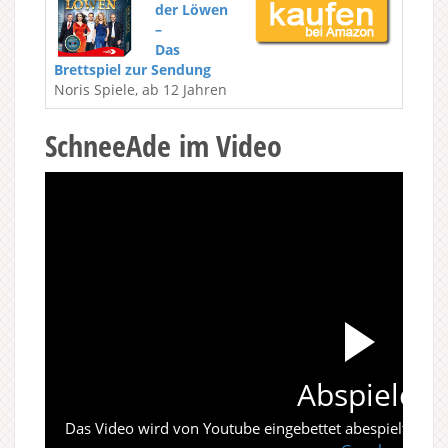
der Löwen
–
Das
Brettspiel zur Sendung
Noris Spiele, ab 12 Jahren
SchneeAde im Video
Abspielen
Das Video wird von Youtube eingebettet abespielt. Es gi