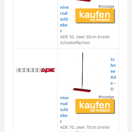
nive
rsal
schi
ebe
r
ADE 50, zwei 50cm breite
Schiebeflächen
Sc
hn
ee
Ad
e –
U
nive
rsal
schi
ebe
r
ADE 70, zwei 70cm breite