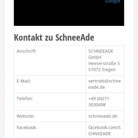
Google
Kontakt zu SchneeAde
Anschrift:
SCHNEEADE
GmbH
Heeserstraße 5
57072 Siegen
E-Mail:
vertrieb@schne
eade.de
Telefon:
+49 (0)271
3030498
Website:
schneeade.de
Facebook:
facebook.com/S
CHNEEADE