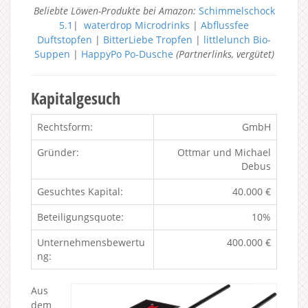
Beliebte Löwen-Produkte bei Amazon:
Schimmelschock
5.1
|
waterdrop Microdrinks
|
Abflussfee
Duftstopfen
|
BitterLiebe Tropfen
|
littlelunch Bio-
Suppen
|
HappyPo Po-Dusche
(Partnerlinks, vergütet)
Kapitalgesuch
Rechtsform:
GmbH
Gründer:
Ottmar und Michael
Debus
Gesuchtes Kapital:
40.000 €
Beteiligungsquote:
10%
Unternehmensbewertu
400.000 €
ng:
Aus
dem