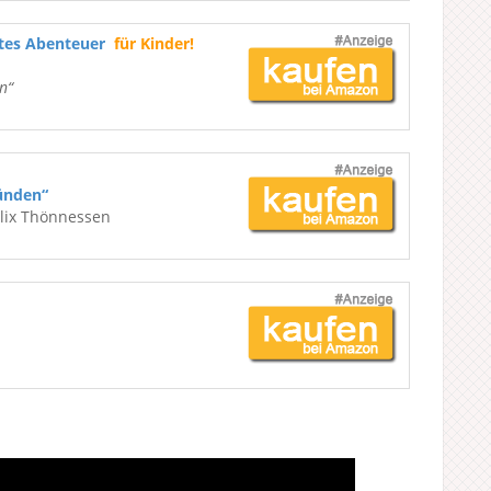
ßtes Abenteuer
für Kinder!
n“
ünden“
elix Thönnessen