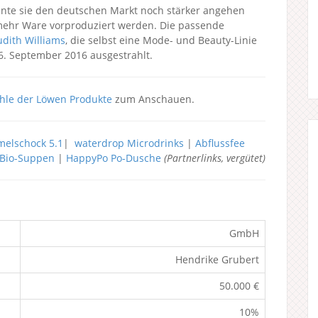
nnte sie den deutschen Markt noch stärker angehen
mehr Ware vorproduziert werden. Die passende
udith Williams
, die selbst eine Mode- und Beauty-Linie
06. September 2016 ausgestrahlt.
hle der Löwen Produkte
zum Anschauen.
elschock 5.1
|
waterdrop Microdrinks
|
Abflussfee
h Bio-Suppen
|
HappyPo Po-Dusche
(Partnerlinks, vergütet)
GmbH
Hendrike Grubert
50.000 €
10%