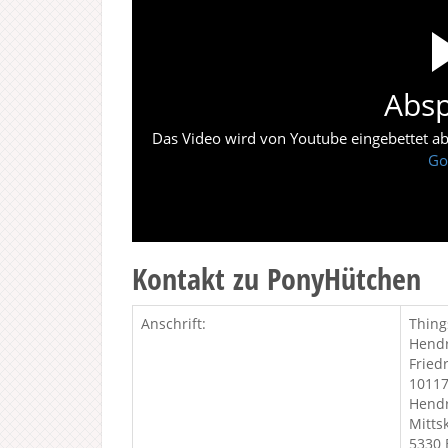
Absp
Das Video wird von Youtube eingebettet abes
Go
Kontakt zu PonyHütchen
Anschrift:
Thing
Hendr
Fried
10117
Hendr
Mitts
5330 