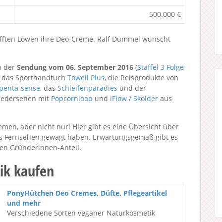
500.000 €
lüfften Löwen ihre Deo-Creme. Ralf Dümmel wünscht
n der
Sendung vom 06. September 2016
(
Staffel 3
Folge
, das Sporthandtuch
Towell Plus
, die Reisprodukte von
penta-sense
, das
Schleifenparadies
und der
Wiedersehen mit
Popcornloop
und
iFlow / Skolder
aus
men, aber nicht nur! Hier gibt es eine Übersicht über
ins Fernsehen gewagt haben. Erwartungsgemäß gibt es
en Gründerinnen-Anteil.
ik kaufen
PonyHütchen Deo Cremes, Düfte, Pflegeartikel
und mehr
Verschiedene Sorten veganer Naturkosmetik