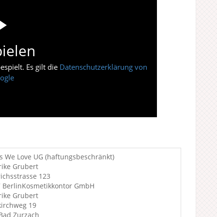
ielen
pielt. Es gilt die
Datenschutzerklärung von
ogle
s We Love UG (haftungsbeschränkt)
ike Grubert
richsstrasse 123
 BerlinKosmetikkontor GmbH
ike Grubert
kirchweg 19
Bad Zurzach