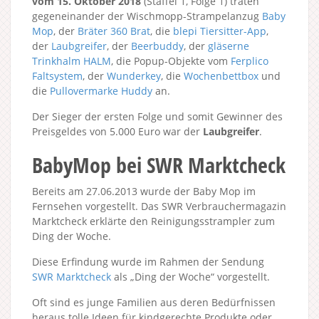
vom 15. Oktober 2018
(Staffel 1, Folge 1) traten
gegeneinander der Wischmopp-Strampelanzug
Baby
Mop
, der
Bräter 360 Brat
, die
blepi Tiersitter-App
,
der
Laubgreifer
, der
Beerbuddy
, der
gläserne
Trinkhalm HALM
, die Popup-Objekte vom
Ferplico
Faltsystem
, der
Wunderkey
, die
Wochenbettbox
und
die
Pullovermarke Huddy
an.
Der Sieger der ersten Folge und somit Gewinner des
Preisgeldes von 5.000 Euro war der
Laubgreifer
.
BabyMop bei SWR Marktcheck
Bereits am 27.06.2013 wurde der Baby Mop im
Fernsehen vorgestellt. Das SWR Verbrauchermagazin
Marktcheck erklärte den Reinigungsstrampler zum
Ding der Woche.
Diese Erfindung wurde im Rahmen der Sendung
SWR Marktcheck
als „Ding der Woche“ vorgestellt.
Oft sind es junge Familien aus deren Bedürfnissen
heraus tolle Ideen für kindgerechte Produkte oder