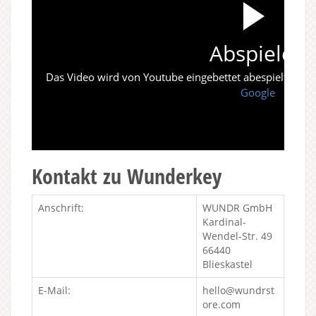
Abspielen
Das Video wird von Youtube eingebettet abespielt. Es gi
Google
Kontakt zu Wunderkey
Anschrift:
WUNDR GmbH
Kardinal-
Wendel-Str. 49
66440
Blieskastel
E-Mail:
hello@wundrst
ore.com