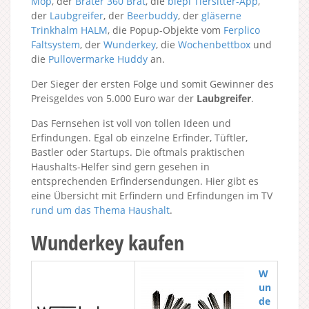
Mop
, der
Bräter 360 Brat
, die
blepi Tiersitter-App
,
der
Laubgreifer
, der
Beerbuddy
, der
gläserne
Trinkhalm HALM
, die Popup-Objekte vom
Ferplico
Faltsystem
, der
Wunderkey
, die
Wochenbettbox
und
die
Pullovermarke Huddy
an.
Der Sieger der ersten Folge und somit Gewinner des
Preisgeldes von 5.000 Euro war der
Laubgreifer
.
Das Fernsehen ist voll von tollen Ideen und
Erfindungen. Egal ob einzelne Erfinder, Tüftler,
Bastler oder Startups. Die oftmals praktischen
Haushalts-Helfer sind gern gesehen in
entsprechenden Erfindersendungen. Hier gibt es
eine Übersicht mit Erfindern und Erfindungen im TV
rund um das Thema Haushalt
.
Wunderkey kaufen
W
un
de