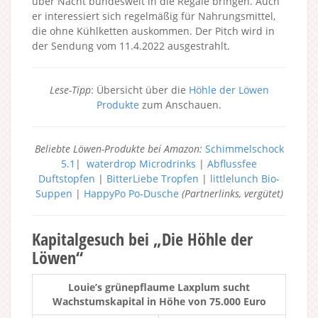
über Nacht bundesweit in die Regale bringen. Auch
er interessiert sich regelmäßig für Nahrungsmittel,
die ohne Kühlketten auskommen. Der Pitch wird in
der Sendung vom 11.4.2022 ausgestrahlt.
Lese-Tipp
: Übersicht über die
Höhle der Löwen
Produkte
zum Anschauen.
Beliebte Löwen-Produkte bei Amazon:
Schimmelschock
5.1
|
waterdrop Microdrinks
|
Abflussfee
Duftstopfen
|
BitterLiebe Tropfen
|
littlelunch Bio-
Suppen
|
HappyPo Po-Dusche
(Partnerlinks, vergütet)
Kapitalgesuch bei „Die Höhle der
Löwen“
Louie’s grünepflaume Laxplum sucht
Wachstumskapital in Höhe von 75.000 Euro