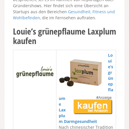
Gründershows. Hier findet sich eine Übersicht an
Startups aus den Bereichen
Gesundheit, Fitness und
Wohlbefinden
, die im Fernsehen auftraten.
Louie’s grünepflaume Laxplum
kaufen
Lo
ui
e’s
gr
ün
ep
fla
um
e
Lax
plu
m Darmgesundheit
Nach chinesischer Tradition