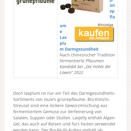
ün
ep
fla
um
e
Lax
plu
m Darmgesundheit
Nach chinesischer Tradition
fermentierte Pflaumen
Kandidat bei „Die Höhle der
Löwen“ 2022
Doch laxplum ist nur ein Teil des Darmgesundheits-
Sortiments von louie’s grünepflaume. Bio-Kimchi-
Streusel sind eine leckere Gewürzmischung aus
fermentiertem Gemüse zur Verfeinerung von
Salaten, Suppen oder Stullen. Laxjelly enthält Algen-
Gel, das auch auf Reisen und fürs Fasten verwendet
werden kann. Der Bio-Multi-Kultea enthält als