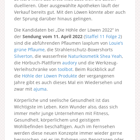
duellieren. Über ausgewählte Apotheken läuft der
Verkauf bereits gut. Mit den Löwen könnte aber auch
der Sprung darüber hinaus gelingen.
Die Kandidaten bei „Die Höhle der Löwen 2022“ in
der
Sendung vom 11. April 2022
(
Staffel 11
Folge 2
)
sind die abführenden Pflaumen laxplum von
Louie’s
grüne Pflaume
, die Strahlenschutz-Boxershorts
Silverton
, die wasserfreie
Naturkosmetik Shea Yeah
,
die Hörbuch-Plattform
audory
und die Werkzeug-
Verleihschränke von
toolbot
. Beim Rückblick auf
die
Höhle der Löwen Produkte
der vergangenen
Jahre gibt es auch dieses Mal ein Wiedersehen und
zwar mit
ajuma
.
Körperliche und seelische Gesundheit ist das
Wichtigste im Leben. Kein Wunder also, dass sich
immer mehr junge Unternehmen mit Fitness,
Gesundheit, körperlichem und geistigem
Wohlbefinden beschäftigen. Auch im Fernsehen
werden diese neuen Konzepte immer wieder gerne
besprochen, sei es im Rahmen von Reportagen oder