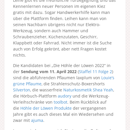
Leihe gibt es die freundliche Türbegegnung und das
Kennenlernen neuer Personen im eigenen Kiez
gratis mit dazu. Sogar Handwerkerhilfe kann man
über die Plattform finden. Leihen kann man von
seinen Nachbarn übrigens nicht nur Elektro-
Werkzeug, sondern auch Hammer und
Schraubenzieher, Küchenzutaten, Geschirr,
Klappbett oder Fahrrad. Nicht immer ist die Suche
auch von Erfolg gekrönt, aber nett Fragen kostet
nichts.
Die Kandidaten bei „Die Höhle der Löwen 2022“ in
der
Sendung vom 11. April 2022
(
Staffel 11
Folge 2
)
sind die abführenden Pflaumen laxplum von
Louie’s
grüne Pflaume
, die Strahlenschutz-Boxershorts
Silverton
, die wasserfreie
Naturkosmetik Shea Yeah
,
die Hörbuch-Plattform
audory
und die Werkzeug-
Verleihschränke von
toolbot
. Beim Rückblick auf
die
Höhle der Löwen Produkte
der vergangenen
Jahre gibt es auch dieses Mal ein Wiedersehen und
zwar mit
ajuma
.