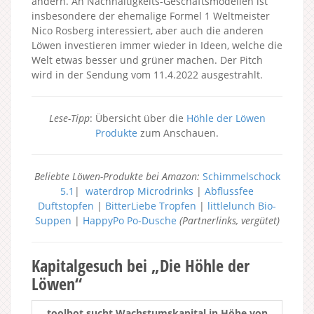
ändern. An Nachhaltigkeits-Geschäftsmodellen ist
insbesondere der ehemalige Formel 1 Weltmeister
Nico Rosberg interessiert, aber auch die anderen
Löwen investieren immer wieder in Ideen, welche die
Welt etwas besser und grüner machen. Der Pitch
wird in der Sendung vom 11.4.2022 ausgestrahlt.
Lese-Tipp
: Übersicht über die
Höhle der Löwen
Produkte
zum Anschauen.
Beliebte Löwen-Produkte bei Amazon:
Schimmelschock
5.1
|
waterdrop Microdrinks
|
Abflussfee
Duftstopfen
|
BitterLiebe Tropfen
|
littlelunch Bio-
Suppen
|
HappyPo Po-Dusche
(Partnerlinks, vergütet)
Kapitalgesuch bei „Die Höhle der
Löwen“
toolbot sucht Wachstumskapital in Höhe von