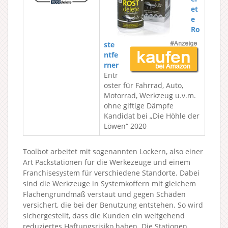
et
e
Ro
ste
ntfe
rner
Entr
oster für Fahrrad, Auto,
Motorrad, Werkzeug u.v.m.
ohne giftige Dämpfe
Kandidat bei „Die Höhle der
Löwen“ 2020
Toolbot arbeitet mit sogenannten Lockern, also einer
Art Packstationen für die Werkezeuge und einem
Franchisesystem für verschiedene Standorte. Dabei
sind die Werkzeuge in Systemkoffern mit gleichem
Flachengrundmaß verstaut und gegen Schäden
versichert, die bei der Benutzung entstehen. So wird
sichergestellt, dass die Kunden ein weitgehend
reduziertes Haftungsrisiko haben. Die Stationen