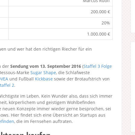
Marcus Ruoff
200.000 €
20%
1.000.000 €
en und wer hat den richtigen Riecher für ein
n der
Sendung vom 13. September 2016
(
Staffel 3
Folge
 Dessous-Marke
Sugar Shape
, die Schlafweste
OVEA
und Fußball
Kickbase
sowie der Brotaufstrich von
taffel 2
.
Wichtigste im Leben. Kein Wunder also, dass sich immer
eit, körperlichem und geistigem Wohlbefinden
e neuen Konzepte immer wieder gerne besprochen, sei
s. Hier findet sich eine Übersicht an Startups aus
efinden
, die im Fernsehen auftraten.