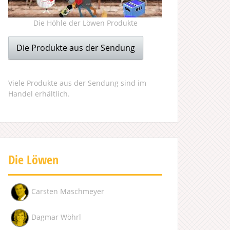
Die Höhle der Löwen Produkte
Die Produkte aus der Sendung
Viele Produkte aus der Sendung sind im
Handel erhältlich.
Die Löwen
Carsten Maschmeyer
Dagmar Wöhrl