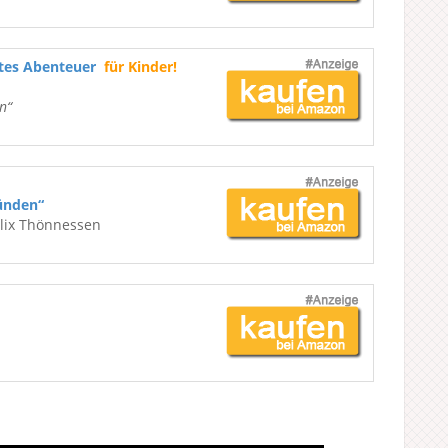
ßtes Abenteuer
für Kinder!
n“
ünden“
elix Thönnessen