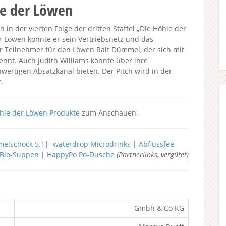
le der Löwen
 in der vierten Folge der dritten Staffel „Die Höhle der
r Löwen könnte er sein Vertriebsnetz und das
er Teilnehmer für den Löwen Ralf Dümmel, der sich mit
nnt. Auch Judith Williams könnte über ihre
ertigen Absatzkanal bieten. Der Pitch wird in der
.
hle der Löwen Produkte
zum Anschauen.
elschock 5.1
|
waterdrop Microdrinks
|
Abflussfee
h Bio-Suppen
|
HappyPo Po-Dusche
(Partnerlinks, vergütet)
Gmbh & Co KG