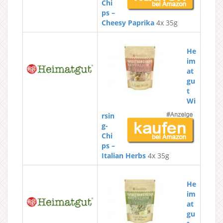
Chi
ps –
Cheesy Paprika
4x 35g
He
im
at
gu
t
Wi
rsin
g-
Chi
ps –
Italian Herbs
4x 35g
He
im
at
gu