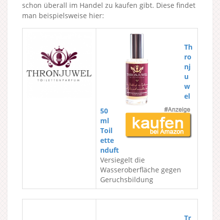
schon überall im Handel zu kaufen gibt. Diese findet
man beispielsweise hier:
Th
ro
nj
u
w
el
50
ml
Toil
ette
nduft
Versiegelt die
Wasseroberfläche gegen
Geruchsbildung
Tr