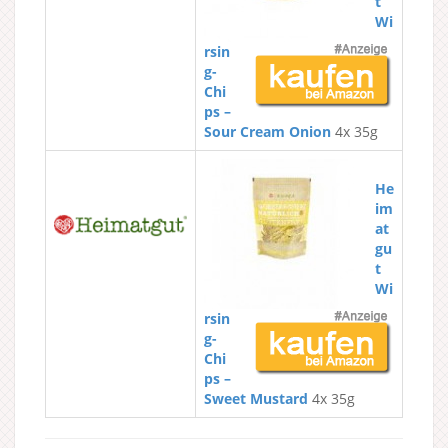
t
Wi
rsin
g-
Chi
ps –
Sour Cream Onion
4x 35g
He
im
at
gu
t
Wi
rsin
g-
Chi
ps –
Sweet Mustard
4x 35g