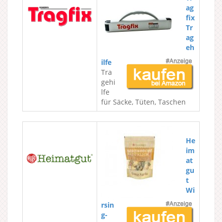
ag
fix
Tr
ag
eh
ilfe
Tra
gehi
lfe
für Säcke, Tüten, Taschen
He
im
at
gu
t
Wi
rsin
g-