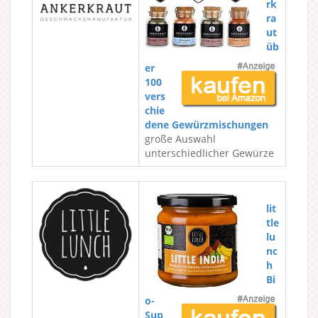
rk
ra
ut
üb
er
100
vers
chie
dene Gewürzmischungen
große Auswahl
unterschiedlicher Gewürze
lit
tle
lu
nc
h
Bi
o-
Sup