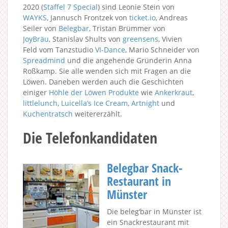
2020 (
Staffel 7
Special
) sind Leonie Stein von
WAYKS
, Jannusch Frontzek von
ticket.io
, Andreas
Seiler von
Belegbar
, Tristan Brümmer von
JoyBräu
, Stanislav Shults von
greensens
, Vivien
Feld vom Tanzstudio
VI-Dance
, Mario Schneider von
Spreadmind
und die angehende Gründerin Anna
Roßkamp. Sie alle wenden sich mit Fragen an die
Löwen. Daneben werden auch die Geschichten
einiger
Höhle der Löwen Produkte
wie
Ankerkraut
,
littlelunch
,
Luicella’s Ice Cream
,
Artnight
und
Kuchentratsch
weitererzählt.
Die Telefonkandidaten
Belegbar Snack-
Restaurant in
Münster
Die beleg‘bar in Münster ist
ein Snackrestaurant mit