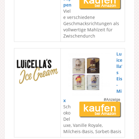
pen
Viel
e verschiedene
Geschmacksrichtungen als
vollwertige Mahlzeit für
Zwischendurch
Lu
ice
lla’
s
Eis
-
Mi
x
Sch
oko
Del
uxe, Vanille Royale,
Milcheis-Basis, Sorbet-Basis