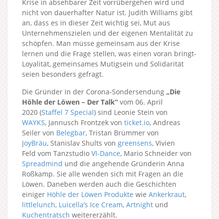
Krise in absehbarer Zeit vorrübergehen wird und
nicht von dauerhafter Natur ist. Judith Williams gibt
an, dass es in dieser Zeit wichtig sei, Mut aus
Unternehmenszielen und der eigenen Mentalität zu
schöpfen. Man müsse gemeinsam aus der Krise
lernen und die Frage stellen, was einen voran bringt-
Loyalität, gemeinsames Mutigsein und Solidarität
seien besonders gefragt.
Die Gründer in der Corona-Sondersendung
„Die
Höhle der Löwen – Der Talk“
vom 06. April
2020 (
Staffel 7
Special
) sind Leonie Stein von
WAYKS
, Jannusch Frontzek von
ticket.io
, Andreas
Seiler von
Belegbar
, Tristan Brümmer von
JoyBräu
, Stanislav Shults von
greensens
, Vivien
Feld vom Tanzstudio
VI-Dance
, Mario Schneider von
Spreadmind
und die angehende Gründerin Anna
Roßkamp. Sie alle wenden sich mit Fragen an die
Löwen. Daneben werden auch die Geschichten
einiger
Höhle der Löwen Produkte
wie
Ankerkraut
,
littlelunch
,
Luicella’s Ice Cream
,
Artnight
und
Kuchentratsch
weitererzählt.