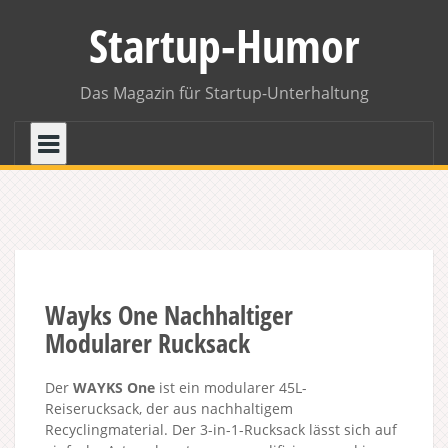
Skip
Startup-Humor
to
content
Das Magazin für Startup-Unterhaltung
Wayks One Nachhaltiger
Modularer Rucksack
Der
WAYKS One
ist ein modularer 45L-
Reiserucksack, der aus nachhaltigem
Recyclingmaterial. Der 3-in-1-Rucksack lässt sich auf