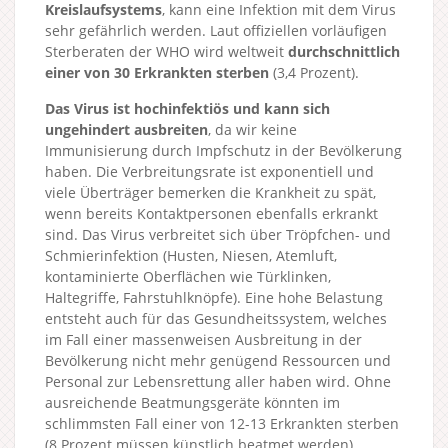
Kreislaufsystems
, kann eine Infektion mit dem Virus
sehr gefährlich werden. Laut offiziellen vorläufigen
Sterberaten der WHO wird weltweit
durchschnittlich
einer von 30 Erkrankten sterben
(3,4 Prozent).
Das Virus ist hochinfektiös und kann sich
ungehindert ausbreiten
, da wir keine
Immunisierung durch Impfschutz in der Bevölkerung
haben. Die Verbreitungsrate ist exponentiell und
viele Überträger bemerken die Krankheit zu spät,
wenn bereits Kontaktpersonen ebenfalls erkrankt
sind. Das Virus verbreitet sich über Tröpfchen- und
Schmierinfektion (Husten, Niesen, Atemluft,
kontaminierte Oberflächen wie Türklinken,
Haltegriffe, Fahrstuhlknöpfe). Eine hohe Belastung
entsteht auch für das Gesundheitssystem, welches
im Fall einer massenweisen Ausbreitung in der
Bevölkerung nicht mehr genügend Ressourcen und
Personal zur Lebensrettung aller haben wird. Ohne
ausreichende Beatmungsgeräte könnten im
schlimmsten Fall einer von 12-13 Erkrankten sterben
(8 Prozent müssen künstlich beatmet werden).