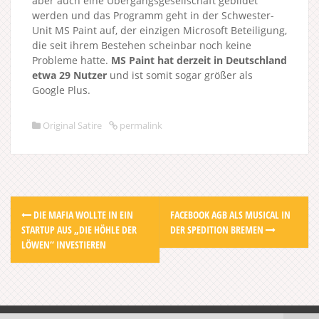
aber auch eine Übergangsgesellschaft gebildet
werden und das Programm geht in der Schwester-
Unit MS Paint auf, der einzigen Microsoft Beteiligung,
die seit ihrem Bestehen scheinbar noch keine
Probleme hatte.
MS Paint hat derzeit in Deutschland
etwa 29 Nutzer
und ist somit sogar größer als
Google Plus.
Original Satire
permalink
Post
DIE MAFIA WOLLTE IN EIN
FACEBOOK AGB ALS MUSICAL IN
navigation
STARTUP AUS „DIE HÖHLE DER
DER SPEDITION BREMEN
LÖWEN“ INVESTIEREN