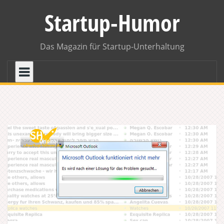
Skip
Startup-Humor
to
content
Das Magazin für Startup-Unterhaltung