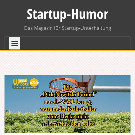
Skip
Startup-Humor
to
content
Das Magazin für Startup-Unterhaltung