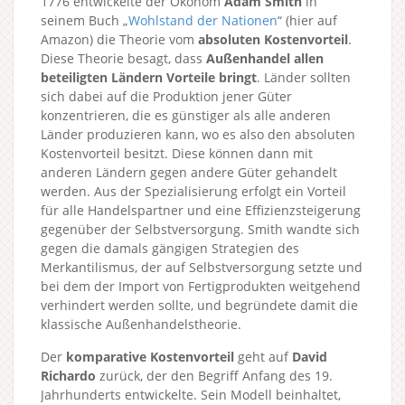
1776 entwickelte der Ökonom
Adam Smith
in
seinem Buch „
Wohlstand der Nationen
“ (hier auf
Amazon) die Theorie vom
absoluten Kostenvorteil
.
Diese Theorie besagt, dass
Außenhandel allen
beteiligten Ländern Vorteile bringt
. Länder sollten
sich dabei auf die Produktion jener Güter
konzentrieren, die es günstiger als alle anderen
Länder produzieren kann, wo es also den absoluten
Kostenvorteil besitzt. Diese können dann mit
anderen Ländern gegen andere Güter gehandelt
werden. Aus der Spezialisierung erfolgt ein Vorteil
für alle Handelspartner und eine Effizienzsteigerung
gegenüber der Selbstversorgung. Smith wandte sich
gegen die damals gängigen Strategien des
Merkantilismus, der auf Selbstversorgung setzte und
bei dem der Import von Fertigprodukten weitgehend
verhindert werden sollte, und begründete damit die
klassische Außenhandelstheorie.
Der
komparative Kostenvorteil
geht auf
David
Richardo
zurück, der den Begriff Anfang des 19.
Jahrhunderts entwickelte. Sein Modell beinhaltet,