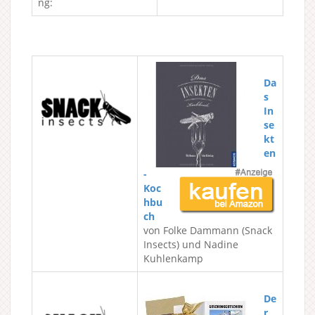
ng:
Da
s
In
se
kt
en
-
Koc
hbu
ch
v
on
Folke Dammann (Snack
Insects) und
Nadine
Kuhlenkamp
De
r