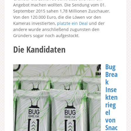
Angebot machen wollten. Die Sendung vom 01.
September 2015 sahen 1,78 Millionen Zuschauer.
Von den 120.000 Euro, die die Löwen vor den
Kameras investierten,
platzte ein Deal
und der
andere wurde anschließend zugunsten den
Gründers sogar noch aufgestockt.
Die Kandidaten
Bug
Brea
k
Inse
kten
rieg
el
von
Snac