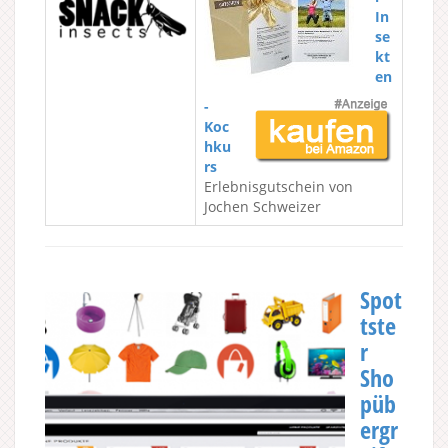
In
se
kt
en
-
Koc
hku
rs
Erlebnisgutschein von
Jochen Schweizer
Spot
tste
r
Sho
püb
ergr