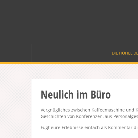
Skip
to
content
DIE HÖHLE D
Neulich im Büro
Vergnügliches zwischen Kaffeemaschine und Ki
Geschichten von Konferenzen, aus Personalge
Fügt eure Erlebnisse einfach als Kommentar di