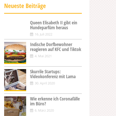
Neueste Beiträge
Queen Elisabeth II gibt ein
Hundeparfüm heraus
16. Juli 2022
Indische Dorfbewohner
reagieren auf KFC und Tiktok
4. Mai 2021
Skurrile Startups:
Videokonferenz mit Lama
30. April 2020
Wie erkenne ich Coronafälle
im Büro?
6. März 2020