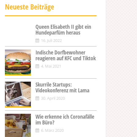
Neueste Beiträge
Queen Elisabeth II gibt ein
Hundeparfüm heraus
16. Juli 2022
Indische Dorfbewohner
reagieren auf KFC und Tiktok
4. Mai 2021
Skurrile Startups:
Videokonferenz mit Lama
30. April 2020
Wie erkenne ich Coronafälle
im Büro?
6. März 2020