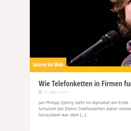
Satiren im Web
Wie Telefonketten in Firmen fu
21. März 2019
Jan Philipp Zymny steht im Alphabet am Ende. V
Schulzeit bei Eltern-Telefonketten daher immer
herauskam war dem […]