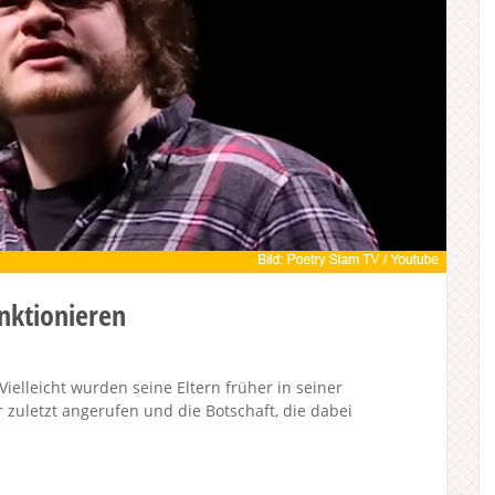
nktionieren
ielleicht wurden seine Eltern früher in seiner
 zuletzt angerufen und die Botschaft, die dabei