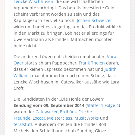
Lencke Wischhusen
, die die wirtschaftlichen
Argumente vorbringt. Das bereits investierte Geld
scheint verbrannt worden zu sein und das
Kapitalgesuch sei viel zu hoch.
Jochen Schweizer
widerum findet es zu gering, um das Produkt wirklich
in den Markt zu bringen. Lob hat er allerdings für
Uwe Hartmann als Erfinder. Mitmachen möchten
beide nicht.
Die anderen Löwen entscheiden emotionaler.
Vural
Öger
stört sich am Pappbecher,
Frank Thelen
daran,
dass er keinen Espresso bekommen hat und
Judith
Williams
macht immerhin noch einen Scherz, dass
Lencke Wischhusen im Catewalker aussähe wie Lara
Croft.
Die Kandidaten in der „Die Höhle der Löwen“
Sendung vom 09. September 2014
(
Staffel 1
Folge 4
)
waren der
Catewalker
,
Erdbär – Freche
Freunde
,
Locca!
,
Meisterclass
,
MusicWorks
und
feralstuff
. Außerdem stellten die Erfinder Rolf
Michels den Schleifhandschuh Sanding Glove