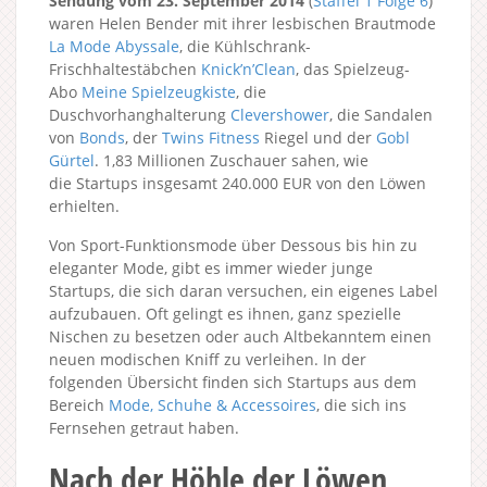
Sendung vom 23. September 2014
(
Staffel 1
Folge 6
)
waren Helen Bender mit ihrer lesbischen Brautmode
La Mode Abyssale
, die Kühlschrank-
Frischhaltestäbchen
Knick’n’Clean
, das Spielzeug-
Abo
Meine Spielzeugkiste
, die
Duschvorhanghalterung
Clevershower
, die Sandalen
von
Bonds
, der
Twins Fitness
Riegel und der
Gobl
Gürtel
. 1,83 Millionen Zuschauer sahen, wie
die Startups insgesamt 240.000 EUR von den Löwen
erhielten.
Von Sport-Funktionsmode über Dessous bis hin zu
eleganter Mode, gibt es immer wieder junge
Startups, die sich daran versuchen, ein eigenes Label
aufzubauen. Oft gelingt es ihnen, ganz spezielle
Nischen zu besetzen oder auch Altbekanntem einen
neuen modischen Kniff zu verleihen. In der
folgenden Übersicht finden sich Startups aus dem
Bereich
Mode, Schuhe & Accessoires
, die sich ins
Fernsehen getraut haben.
Nach der Höhle der Löwen