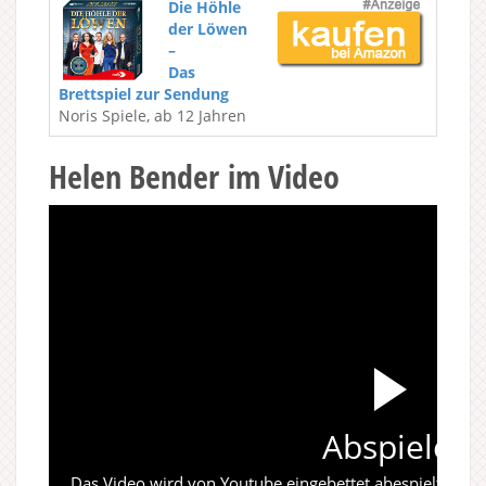
Die Höhle
der Löwen
–
Das
Brettspiel zur Sendung
Noris Spiele, ab 12 Jahren
Helen Bender im Video
Abspielen
Das Video wird von Youtube eingebettet abespielt. Es gi