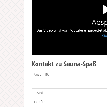
Absp
Das Video wird von Youtube eingebettet abes
Go
Kontakt zu Sauna-Spaß
Anschrift:
E-Mail:
Telefon: