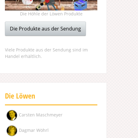
Die Höhle der Löwen Produkte
Die Produkte aus der Sendung
Viele Produkte aus der Sendung sind im
Handel erhältlich.
Die Löwen
Carsten Maschmeyer
Dagmar Wöhrl