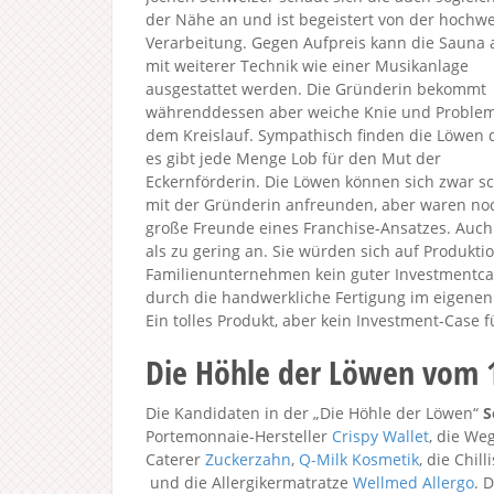
der Nähe an und ist begeistert von der hochwe
Verarbeitung. Gegen Aufpreis kann die Sauna
mit weiterer Technik wie einer Musikanlage
ausgestattet werden. Die Gründerin bekommt
währenddessen aber weiche Knie und Problem
dem Kreislauf. Sympathisch finden die Löwen 
es gibt jede Menge Lob für den Mut der
Eckernförderin. Die Löwen können sich zwar sc
mit der Gründerin anfreunden, aber waren no
große Freunde eines Franchise-Ansatzes. Auch
als zu gering an. Sie würden sich auf Produkti
Familienunternehmen kein guter Investmentc
durch die handwerkliche Fertigung im eigenen B
Ein tolles Produkt, aber kein Investment-Case f
Die Höhle der Löwen vom 
Die Kandidaten in der „Die Höhle der Löwen“
S
Portemonnaie-Hersteller
Crispy Wallet
, die We
Caterer
Zuckerzahn
,
Q-Milk Kosmetik
, die Chil
und die Allergikermatratze
Wellmed Allergo
. 