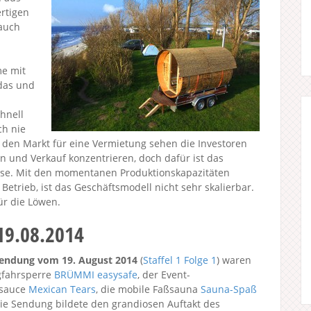
rtigen
 auch
e mit
das und
hnell
ch nie
 den Markt für eine Vermietung sehen die Investoren
on und Verkauf konzentrieren, doch dafür ist das
ase. Mit den momentanen Produktionskapazitäten
etrieb, ist das Geschäftsmodell nicht sehr skalierbar.
ür die Löwen.
19.08.2014
endung vom 19. August 2014
(
Staffel 1
Folge 1
) waren
gfahrsperre
BRÜMMI easysafe
, der Event-
lisauce
Mexican Tears
, die mobile Faßsauna
Sauna-Spaß
Die Sendung bildete den grandiosen Auftakt des