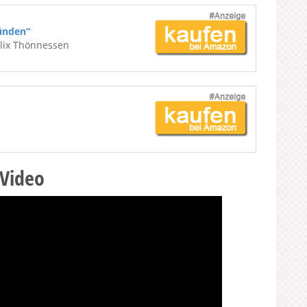
ünden“
elix Thönnessen
 Video