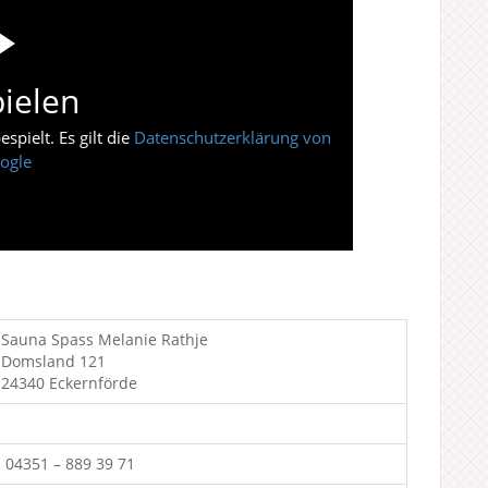
ielen
pielt. Es gilt die
Datenschutzerklärung von
ogle
Sauna Spass Melanie Rathje
Domsland 121
24340 Eckernförde
04351 – 889 39 71