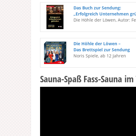
Das Buch zur Sendung:
„Erfolgreich Unternehmen gr
Die Höhle der Löwen, Autor: F
Die Höhle der Löwen –
Das Brettspiel zur Sendung
Noris Spiele, ab 12 Jahren
Sauna-Spaß Fass-Sauna im