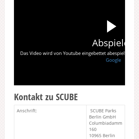
Abspielen
Das Video wird von Youtube eingebettet abespielt. Es gi
Google
Kontakt zu SCUBE
Anschrift:
SCUBE Parks
Berlin GmbH
Columbiadamm
160
10965 Berlin