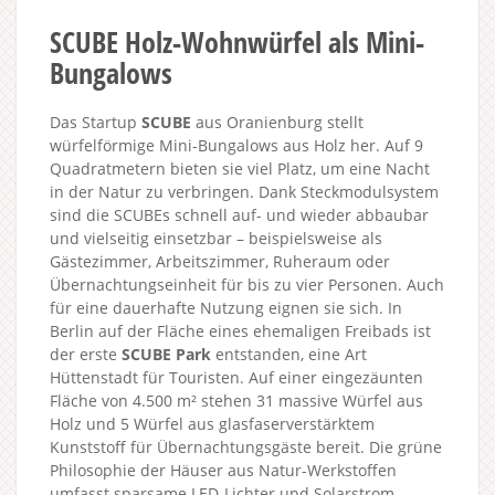
SCUBE Holz-Wohnwürfel als Mini-
Bungalows
Das Startup
SCUBE
aus Oranienburg stellt
würfelförmige Mini-Bungalows aus Holz her. Auf 9
Quadratmetern bieten sie viel Platz, um eine Nacht
in der Natur zu verbringen. Dank Steckmodulsystem
sind die SCUBEs schnell auf- und wieder abbaubar
und vielseitig einsetzbar – beispielsweise als
Gästezimmer, Arbeitszimmer, Ruheraum oder
Übernachtungseinheit für bis zu vier Personen. Auch
für eine dauerhafte Nutzung eignen sie sich. In
Berlin auf der Fläche eines ehemaligen Freibads ist
der erste
SCUBE Park
entstanden, eine Art
Hüttenstadt für Touristen. Auf einer eingezäunten
Fläche von 4.500 m² stehen 31 massive Würfel aus
Holz und 5 Würfel aus glasfaserverstärktem
Kunststoff für Übernachtungsgäste bereit. Die grüne
Philosophie der Häuser aus Natur-Werkstoffen
umfasst sparsame LED-Lichter und Solarstrom.