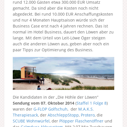
rund 12.000 Gästen etwa 300.000 EUR Umsatz
gemacht. Da sind aber die Kosten noch nicht
abgedeckt. Bei rund 10.000 EUR Anschaffungskosten
und nur 4 Monaten Hauptsaison würde sich der
Business Case erst nach 4 Jahren rechnen. Das ist
normal im Hotel Business, dauert den Löwen aber zu
lange. Mit dem Urteil von Leit-Löwe Öger steigen
auch die anderen Löwen aus, geben aber noch ein
paar Tipps zur Optimierung des Business.
Die Kandidaten in der „Die Höhle der Löwen“
Sendung vom 07. Oktober 2014
(
Staffel 1
Folge 8
)
waren der
G-FLOP Golfschuh
, der
M.A.K.S.
Therapiesack
, der
AbschleppStopp
,
Protero
, die
SCUBE Wohnwürfel
, der
Plöpper Flaschenöffner
und
das
Calmdura Akkusystem
. Mit 2,07 Mio Zuschauern