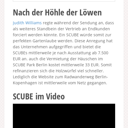
Nach der Höhle der Löwen
Judith Williams
regte während der Sendung an, dass
als weiteres Standbein der Vertrieb an Endkunden
forciert werden könnte. Ein SCUBE würde somit zur
perfekten Gartenlaube werden. Diese Anregung hat
das Unternehmen aufgegriffen und bietet die
SCUBEs mittlerweile je nach Ausstattung ab 7.500
EUR an. auch die Vermietung der Häuschen im
SCUBE Park Berlin kostet mittlerweile 33 EUR. Somit
refinanzieren sich die Holzwürfel viel schneller.
Lediglich die Website zum Radwanderweg Berlin-
Kopenhagen ist mittlerweile vom Netz gegangen.
SCUBE im Video