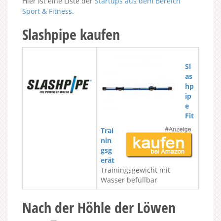
Hier ist eine Liste der
Startups aus dem Bereich
Sport & Fitness
.
Slashpipe kaufen
Sl
as
hp
ip
e
Fit
Trai
nin
gsg
erät
Trainingsgewicht mit
Wasser befüllbar
Nach der Höhle der Löwen