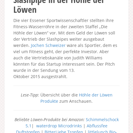
Löwen
Die vier Essener Sportwissenschaftler stellten ihre
Fitness-Wasserröhre in der zweiten Staffel „Die
Höhle der Löwen“ vor. Mit dem Geld der Löwen soll
der Vertrieb der Slashpipes weiter ausgebaut
werden.
Jochen Schweizer
wäre als Sportler, dem es
viel um Fitness geht, der perfekte Investor. Aber
auch die Vertriebskanäle von Judith Williams
könnten für das Startup interessant sein. Der Pitch
wurde in der Sendung vom 13.
Oktober 2015 ausgestrahlt.
Lese-Tipp
: Übersicht über die
Höhle der Löwen
Produkte
zum Anschauen.
Beliebte Löwen-Produkte bei Amazon:
Schimmelschock
5.1
|
waterdrop Microdrinks
|
Abflussfee
Duftstopfen
|
BitterLiebe Tropfen
|
littlelunch Bio-