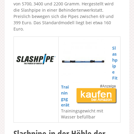
von 5700, 3400 und 2200 Gramm. Hergestellt wird
die Slashpipe in einer Behindertenwerkstatt.
Preislich bewegen sich die Pipes zwischen 69 und
399 Euro. Das Standardmodell liegt bei etwa 160
Euro.
Sl
as
hp
ip
e
Fit
Trai
nin
gsg
erät
Trainingsgewicht mit
Wasser befüllbar
Slashpipe in der Höhle der